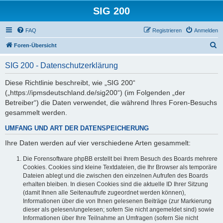
SIG 200
FAQ
Registrieren
Anmelden
S
Foren-Übersicht
u
SIG 200 - Datenschutzerklärung
c
h
Diese Richtlinie beschreibt, wie „SIG 200“
(„https://ipmsdeutschland.de/sig200“) (im Folgenden „der
e
Betreiber“) die Daten verwendet, die während Ihres Foren-Besuchs
gesammelt werden.
UMFANG UND ART DER DATENSPEICHERUNG
Ihre Daten werden auf vier verschiedene Arten gesammelt:
Die Forensoftware phpBB erstellt bei Ihrem Besuch des Boards mehrere
Cookies. Cookies sind kleine Textdateien, die Ihr Browser als temporäre
Dateien ablegt und die zwischen den einzelnen Aufrufen des Boards
erhalten bleiben. In diesen Cookies sind die aktuelle ID Ihrer Sitzung
(damit Ihnen alle Seitenaufrufe zugeordnet werden können),
Informationen über die von Ihnen gelesenen Beiträge (zur Markierung
dieser als gelesen/ungelesen; sofern Sie nicht angemeldet sind) sowie
Informationen über Ihre Teilnahme an Umfragen (sofern Sie nicht