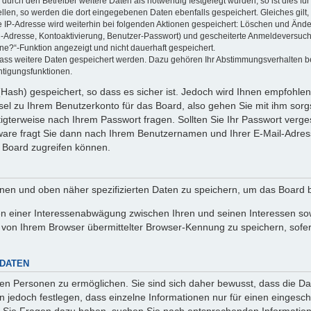
rch den Betreiber weitere Daten als notwendig festgelegt wurden, so ist dies für 
ellen, so werden die dort eingegebenen Daten ebenfalls gespeichert. Gleiches gilt
ie IP-Adresse wird weiterhin bei folgenden Aktionen gespeichert: Löschen und Änd
l-Adresse, Kontoaktivierung, Benutzer-Passwort) und gescheiterte Anmeldeversuch
ine?“-Funktion angezeigt und nicht dauerhaft gespeichert.
 dass weitere Daten gespeichert werden. Dazu gehören Ihr Abstimmungsverhalten b
htigungsfunktionen.
Hash) gespeichert, so dass es sicher ist. Jedoch wird Ihnen empfohlen,
el zu Ihrem Benutzerkonto für das Board, also gehen Sie mit ihm sorg
htigterweise nach Ihrem Passwort fragen. Sollten Sie Ihr Passwort verg
are fragt Sie dann nach Ihrem Benutzernamen und Ihrer E-Mail-Adres
 Board zugreifen können.
enen und oben näher spezifizierten Daten zu speichern, um das Board 
en einer Interessenabwägung zwischen Ihren und seinen Interessen sowi
von Ihrem Browser übermittelter Browser-Kennung zu speichern, sofer
 DATEN
n Personen zu ermöglichen. Sie sind sich daher bewusst, dass die Date
n jedoch festlegen, dass einzelne Informationen nur für einen eingeschr