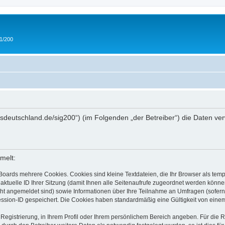
 1/200
/ipmsdeutschland.de/sig200“) (im Folgenden „der Betreiber“) die Daten
melt:
Boards mehrere Cookies. Cookies sind kleine Textdateien, die Ihr Browser als tem
 aktuelle ID Ihrer Sitzung (damit Ihnen alle Seitenaufrufe zugeordnet werden könne
cht angemeldet sind) sowie Informationen über Ihre Teilnahme an Umfragen (sofern
ession-ID gespeichert. Die Cookies haben standardmäßig eine Gültigkeit von einem 
 Registrierung, in Ihrem Profil oder Ihrem persönlichem Bereich angeben. Für die