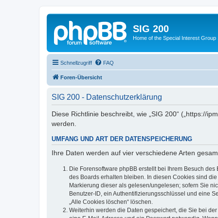
SIG 200
Home of the Special Interest Group
Schnellzugriff
FAQ
Foren-Übersicht
SIG 200 - Datenschutzerklärung
Diese Richtlinie beschreibt, wie „SIG 200“ („https:/
werden.
UMFANG UND ART DER DATENSPEICHERUNG
Ihre Daten werden auf vier verschiedene Arten gesam
Die Forensoftware phpBB erstellt bei Ihrem Besuch des 
des Boards erhalten bleiben. In diesen Cookies sind die
Markierung dieser als gelesen/ungelesen; sofern Sie ni
Benutzer-ID, ein Authentifizierungsschlüssel und eine S
„Alle Cookies löschen“ löschen.
Weiterhin werden die Daten gespeichert, die Sie bei der