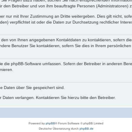
nn Sie Fragen dazu haben, suchen Sie nach entsprechenden Information
für den Betreiber und von ihm beauftragte Personen (Administratoren) z
r nur mit Ihrer Zustimmung an Dritte weitergeben. Dies gilt nicht, so
n) verpflichtet ist oder die Daten zur Durchsetzung rechtlicher Interes
r den von Ihnen angegebenen Kontaktdaten zu kontaktieren, sofern die
andere Benutzer Sie kontaktieren, sofern Sie dies in Ihrem persönlichen
, die die phpBB-Software umfassen. Sofern der Betreiber in anderen Be
rmieren.
he Daten über Sie gespeichert sind.
 Daten verlangen. Kontaktieren Sie hierzu bitte den Betreiber.
Powered by
phpBB
® Forum Software © phpBB Limited
Deutsche Übersetzung durch
phpBB.de