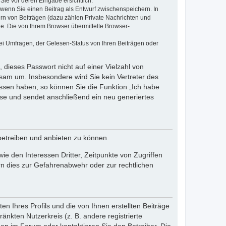
Sie vor deren Eingabe ersichtlich.
, wenn Sie einen Beitrag als Entwurf zwischenspeichern. In
ern von Beiträgen (dazu zählen Private Nachrichten und
e. Die von Ihrem Browser übermittelte Browser-
ei Umfragen, der Gelesen-Status von Ihren Beiträgen oder
 dieses Passwort nicht auf einer Vielzahl von
sam um. Insbesondere wird Sie kein Vertreter des
essen haben, so können Sie die Funktion „Ich habe
se und sendet anschließend ein neu generiertes
betreiben und anbieten zu können.
e den Interessen Dritter, Zeitpunkte von Zugriffen
n dies zur Gefahrenabwehr oder zur rechtlichen
n Ihres Profils und die von Ihnen erstellten Beiträge
änkten Nutzerkreis (z. B. andere registrierte