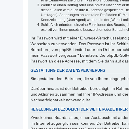
eine E-Mail-Adresse und ein Passwort notwendig. Wenn du
Wenn Sie einen Beitrag oder eine private Nachricht erst
diesen Fällen wird auch Ihre IP-Adresse gespeichert. D
Umfragen), Änderungen an zentralen Profildaten (E-Mai
Kennzeichnung (User Agent) wird nur in der „Wer ist onl
Schließlich erfordern einzelne Funktionen des Boards,
explizit von Ihnen gesetzte Lesezeichen oder Benachric
Ihr Passwort wird mit einer Einwege-Verschlüsselung (
Webseiten zu verwenden. Das Passwort ist Ihr Schlüss
Betreibers, von phpBB Limited oder ein Dritter berec
mein Passwort vergessen“ benutzen. Die phpBB-Softw
Passwort an diese Adresse, mit dem Sie dann auf das
GESTATTUNG DER DATENSPEICHERUNG
Sie gestatten dem Betreiber, die von Ihnen eingegeb
Darüber hinaus ist der Betreiber berechtigt, im Rahm
und Aktionen zusammen mit Ihrer IP-Adresse und der 
Nachverfolgbarkeit notwendig ist.
REGELUNGEN BEZÜGLICH DER WEITERGABE IHRER
Zweck eines Boards ist es, einen Austausch mit andere
im Internet zugänglich sein können. Der Betreiber kan