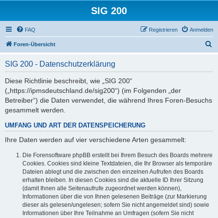
SIG 200
FAQ
Registrieren
Anmelden
S
Foren-Übersicht
u
SIG 200 - Datenschutzerklärung
c
h
Diese Richtlinie beschreibt, wie „SIG 200“
(„https://ipmsdeutschland.de/sig200“) (im Folgenden „der
e
Betreiber“) die Daten verwendet, die während Ihres Foren-Besuchs
gesammelt werden.
UMFANG UND ART DER DATENSPEICHERUNG
Ihre Daten werden auf vier verschiedene Arten gesammelt:
Die Forensoftware phpBB erstellt bei Ihrem Besuch des Boards mehrere
Cookies. Cookies sind kleine Textdateien, die Ihr Browser als temporäre
Dateien ablegt und die zwischen den einzelnen Aufrufen des Boards
erhalten bleiben. In diesen Cookies sind die aktuelle ID Ihrer Sitzung
(damit Ihnen alle Seitenaufrufe zugeordnet werden können),
Informationen über die von Ihnen gelesenen Beiträge (zur Markierung
dieser als gelesen/ungelesen; sofern Sie nicht angemeldet sind) sowie
Informationen über Ihre Teilnahme an Umfragen (sofern Sie nicht