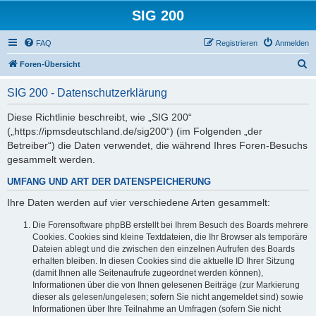
SIG 200
FAQ
Registrieren
Anmelden
S
Foren-Übersicht
u
SIG 200 - Datenschutzerklärung
c
h
Diese Richtlinie beschreibt, wie „SIG 200“
(„https://ipmsdeutschland.de/sig200“) (im Folgenden „der
e
Betreiber“) die Daten verwendet, die während Ihres Foren-Besuchs
gesammelt werden.
UMFANG UND ART DER DATENSPEICHERUNG
Ihre Daten werden auf vier verschiedene Arten gesammelt:
Die Forensoftware phpBB erstellt bei Ihrem Besuch des Boards mehrere
Cookies. Cookies sind kleine Textdateien, die Ihr Browser als temporäre
Dateien ablegt und die zwischen den einzelnen Aufrufen des Boards
erhalten bleiben. In diesen Cookies sind die aktuelle ID Ihrer Sitzung
(damit Ihnen alle Seitenaufrufe zugeordnet werden können),
Informationen über die von Ihnen gelesenen Beiträge (zur Markierung
dieser als gelesen/ungelesen; sofern Sie nicht angemeldet sind) sowie
Informationen über Ihre Teilnahme an Umfragen (sofern Sie nicht