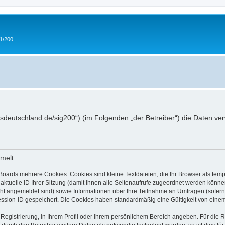
 1/200
/ipmsdeutschland.de/sig200“) (im Folgenden „der Betreiber“) die Daten
melt:
Boards mehrere Cookies. Cookies sind kleine Textdateien, die Ihr Browser als tem
 aktuelle ID Ihrer Sitzung (damit Ihnen alle Seitenaufrufe zugeordnet werden könne
cht angemeldet sind) sowie Informationen über Ihre Teilnahme an Umfragen (sofern
ession-ID gespeichert. Die Cookies haben standardmäßig eine Gültigkeit von einem 
 Registrierung, in Ihrem Profil oder Ihrem persönlichem Bereich angeben. Für die