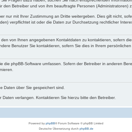
nn Sie Fragen dazu haben, suchen Sie nach entsprechenden Information
für den Betreiber und von ihm beauftragte Personen (Administratoren) z
r nur mit Ihrer Zustimmung an Dritte weitergeben. Dies gilt nicht, so
n) verpflichtet ist oder die Daten zur Durchsetzung rechtlicher Interes
r den von Ihnen angegebenen Kontaktdaten zu kontaktieren, sofern die
andere Benutzer Sie kontaktieren, sofern Sie dies in Ihrem persönlichen
, die die phpBB-Software umfassen. Sofern der Betreiber in anderen Be
rmieren.
he Daten über Sie gespeichert sind.
 Daten verlangen. Kontaktieren Sie hierzu bitte den Betreiber.
Powered by
phpBB
® Forum Software © phpBB Limited
Deutsche Übersetzung durch
phpBB.de