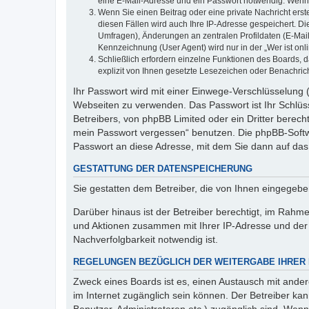
eine E-Mail-Adresse und ein Passwort notwendig. Wenn du
Wenn Sie einen Beitrag oder eine private Nachricht erst
diesen Fällen wird auch Ihre IP-Adresse gespeichert. D
Umfragen), Änderungen an zentralen Profildaten (E-Mai
Kennzeichnung (User Agent) wird nur in der „Wer ist onl
Schließlich erfordern einzelne Funktionen des Boards,
explizit von Ihnen gesetzte Lesezeichen oder Benachric
Ihr Passwort wird mit einer Einwege-Verschlüsselung (
Webseiten zu verwenden. Das Passwort ist Ihr Schlüss
Betreibers, von phpBB Limited oder ein Dritter berec
mein Passwort vergessen“ benutzen. Die phpBB-Softw
Passwort an diese Adresse, mit dem Sie dann auf das
GESTATTUNG DER DATENSPEICHERUNG
Sie gestatten dem Betreiber, die von Ihnen eingegeb
Darüber hinaus ist der Betreiber berechtigt, im Rahm
und Aktionen zusammen mit Ihrer IP-Adresse und der 
Nachverfolgbarkeit notwendig ist.
REGELUNGEN BEZÜGLICH DER WEITERGABE IHRER
Zweck eines Boards ist es, einen Austausch mit andere
im Internet zugänglich sein können. Der Betreiber kan