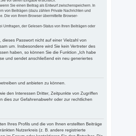
Sie vor deren Eingabe ersichtlich.
, wenn Sie einen Beitrag als Entwurf zwischenspeichern. In
ern von Beiträgen (dazu zählen Private Nachrichten und
e. Die von Ihrem Browser übermittelte Browser-
ei Umfragen, der Gelesen-Status von Ihren Beiträgen oder
 dieses Passwort nicht auf einer Vielzahl von
sam um. Insbesondere wird Sie kein Vertreter des
essen haben, so können Sie die Funktion „Ich habe
se und sendet anschließend ein neu generiertes
betreiben und anbieten zu können.
e den Interessen Dritter, Zeitpunkte von Zugriffen
n dies zur Gefahrenabwehr oder zur rechtlichen
n Ihres Profils und die von Ihnen erstellten Beiträge
änkten Nutzerkreis (z. B. andere registrierte