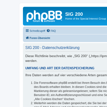
SIG 200
Home of the Special Interest Group
Schnellzugriff
FAQ
Foren-Übersicht
SIG 200 - Datenschutzerklärung
Diese Richtlinie beschreibt, wie „SIG 200“ („https:/
werden.
UMFANG UND ART DER DATENSPEICHERUNG
Ihre Daten werden auf vier verschiedene Arten gesam
Die Forensoftware phpBB erstellt bei Ihrem Besuch des 
des Boards erhalten bleiben. In diesen Cookies sind die
Markierung dieser als gelesen/ungelesen; sofern Sie ni
Benutzer-ID, ein Authentifizierungsschlüssel und eine S
„Alle Cookies löschen“ löschen.
Weiterhin werden die Daten gespeichert, die Sie bei der