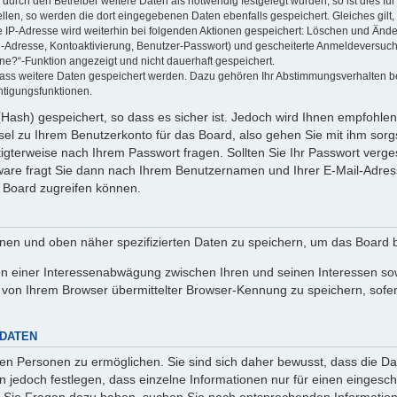
rch den Betreiber weitere Daten als notwendig festgelegt wurden, so ist dies für 
ellen, so werden die dort eingegebenen Daten ebenfalls gespeichert. Gleiches gilt
ie IP-Adresse wird weiterhin bei folgenden Aktionen gespeichert: Löschen und Änd
l-Adresse, Kontoaktivierung, Benutzer-Passwort) und gescheiterte Anmeldeversuch
ine?“-Funktion angezeigt und nicht dauerhaft gespeichert.
 dass weitere Daten gespeichert werden. Dazu gehören Ihr Abstimmungsverhalten b
htigungsfunktionen.
Hash) gespeichert, so dass es sicher ist. Jedoch wird Ihnen empfohlen,
el zu Ihrem Benutzerkonto für das Board, also gehen Sie mit ihm sorg
htigterweise nach Ihrem Passwort fragen. Sollten Sie Ihr Passwort verg
are fragt Sie dann nach Ihrem Benutzernamen und Ihrer E-Mail-Adres
 Board zugreifen können.
enen und oben näher spezifizierten Daten zu speichern, um das Board 
en einer Interessenabwägung zwischen Ihren und seinen Interessen sowi
von Ihrem Browser übermittelter Browser-Kennung zu speichern, sofer
 DATEN
n Personen zu ermöglichen. Sie sind sich daher bewusst, dass die Date
n jedoch festlegen, dass einzelne Informationen nur für einen eingeschr