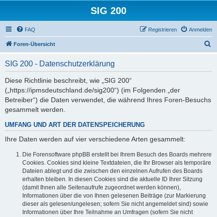
SIG 200
FAQ
Registrieren
Anmelden
S
Foren-Übersicht
u
SIG 200 - Datenschutzerklärung
c
h
Diese Richtlinie beschreibt, wie „SIG 200“
(„https://ipmsdeutschland.de/sig200“) (im Folgenden „der
e
Betreiber“) die Daten verwendet, die während Ihres Foren-Besuchs
gesammelt werden.
UMFANG UND ART DER DATENSPEICHERUNG
Ihre Daten werden auf vier verschiedene Arten gesammelt:
Die Forensoftware phpBB erstellt bei Ihrem Besuch des Boards mehrere
Cookies. Cookies sind kleine Textdateien, die Ihr Browser als temporäre
Dateien ablegt und die zwischen den einzelnen Aufrufen des Boards
erhalten bleiben. In diesen Cookies sind die aktuelle ID Ihrer Sitzung
(damit Ihnen alle Seitenaufrufe zugeordnet werden können),
Informationen über die von Ihnen gelesenen Beiträge (zur Markierung
dieser als gelesen/ungelesen; sofern Sie nicht angemeldet sind) sowie
Informationen über Ihre Teilnahme an Umfragen (sofern Sie nicht