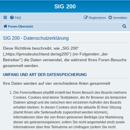
SIG 200
FAQ
Registrieren
Anmelden
S
Foren-Übersicht
u
SIG 200 - Datenschutzerklärung
c
h
Diese Richtlinie beschreibt, wie „SIG 200“
(„https://ipmsdeutschland.de/sig200“) (im Folgenden „der
e
Betreiber“) die Daten verwendet, die während Ihres Foren-Besuchs
gesammelt werden.
UMFANG UND ART DER DATENSPEICHERUNG
Ihre Daten werden auf vier verschiedene Arten gesammelt:
Die Forensoftware phpBB erstellt bei Ihrem Besuch des Boards mehrere
Cookies. Cookies sind kleine Textdateien, die Ihr Browser als temporäre
Dateien ablegt und die zwischen den einzelnen Aufrufen des Boards
erhalten bleiben. In diesen Cookies sind die aktuelle ID Ihrer Sitzung
(damit Ihnen alle Seitenaufrufe zugeordnet werden können),
Informationen über die von Ihnen gelesenen Beiträge (zur Markierung
dieser als gelesen/ungelesen; sofern Sie nicht angemeldet sind) sowie
Informationen über Ihre Teilnahme an Umfragen (sofern Sie nicht