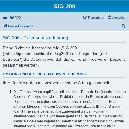
SIG 200
FAQ
Registrieren
Anmelden
S
Foren-Übersicht
u
SIG 200 - Datenschutzerklärung
c
h
Diese Richtlinie beschreibt, wie „SIG 200“
(„https://ipmsdeutschland.de/sig200“) (im Folgenden „der
e
Betreiber“) die Daten verwendet, die während Ihres Foren-Besuchs
gesammelt werden.
UMFANG UND ART DER DATENSPEICHERUNG
Ihre Daten werden auf vier verschiedene Arten gesammelt:
Die Forensoftware phpBB erstellt bei Ihrem Besuch des Boards mehrere
Cookies. Cookies sind kleine Textdateien, die Ihr Browser als temporäre
Dateien ablegt und die zwischen den einzelnen Aufrufen des Boards
erhalten bleiben. In diesen Cookies sind die aktuelle ID Ihrer Sitzung
(damit Ihnen alle Seitenaufrufe zugeordnet werden können),
Informationen über die von Ihnen gelesenen Beiträge (zur Markierung
dieser als gelesen/ungelesen; sofern Sie nicht angemeldet sind) sowie
Informationen über Ihre Teilnahme an Umfragen (sofern Sie nicht