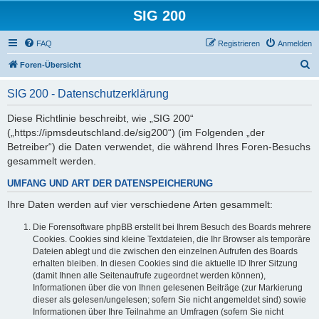
SIG 200
FAQ
Registrieren
Anmelden
S
Foren-Übersicht
u
SIG 200 - Datenschutzerklärung
c
h
Diese Richtlinie beschreibt, wie „SIG 200“
(„https://ipmsdeutschland.de/sig200“) (im Folgenden „der
e
Betreiber“) die Daten verwendet, die während Ihres Foren-Besuchs
gesammelt werden.
UMFANG UND ART DER DATENSPEICHERUNG
Ihre Daten werden auf vier verschiedene Arten gesammelt:
Die Forensoftware phpBB erstellt bei Ihrem Besuch des Boards mehrere
Cookies. Cookies sind kleine Textdateien, die Ihr Browser als temporäre
Dateien ablegt und die zwischen den einzelnen Aufrufen des Boards
erhalten bleiben. In diesen Cookies sind die aktuelle ID Ihrer Sitzung
(damit Ihnen alle Seitenaufrufe zugeordnet werden können),
Informationen über die von Ihnen gelesenen Beiträge (zur Markierung
dieser als gelesen/ungelesen; sofern Sie nicht angemeldet sind) sowie
Informationen über Ihre Teilnahme an Umfragen (sofern Sie nicht