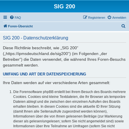
SIG 200
FAQ
Registrieren
Anmelden
S
Foren-Übersicht
u
SIG 200 - Datenschutzerklärung
c
h
Diese Richtlinie beschreibt, wie „SIG 200“
(„https://ipmsdeutschland.de/sig200“) (im Folgenden „der
e
Betreiber“) die Daten verwendet, die während Ihres Foren-Besuchs
gesammelt werden.
UMFANG UND ART DER DATENSPEICHERUNG
Ihre Daten werden auf vier verschiedene Arten gesammelt:
Die Forensoftware phpBB erstellt bei Ihrem Besuch des Boards mehrere
Cookies. Cookies sind kleine Textdateien, die Ihr Browser als temporäre
Dateien ablegt und die zwischen den einzelnen Aufrufen des Boards
erhalten bleiben. In diesen Cookies sind die aktuelle ID Ihrer Sitzung
(damit Ihnen alle Seitenaufrufe zugeordnet werden können),
Informationen über die von Ihnen gelesenen Beiträge (zur Markierung
dieser als gelesen/ungelesen; sofern Sie nicht angemeldet sind) sowie
Informationen über Ihre Teilnahme an Umfragen (sofern Sie nicht