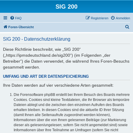
SIG 200
FAQ
Registrieren
Anmelden
S
Foren-Übersicht
u
SIG 200 - Datenschutzerklärung
c
h
Diese Richtlinie beschreibt, wie „SIG 200“
(„https://ipmsdeutschland.de/sig200“) (im Folgenden „der
e
Betreiber“) die Daten verwendet, die während Ihres Foren-Besuchs
gesammelt werden.
UMFANG UND ART DER DATENSPEICHERUNG
Ihre Daten werden auf vier verschiedene Arten gesammelt:
Die Forensoftware phpBB erstellt bei Ihrem Besuch des Boards mehrere
Cookies. Cookies sind kleine Textdateien, die Ihr Browser als temporäre
Dateien ablegt und die zwischen den einzelnen Aufrufen des Boards
erhalten bleiben. In diesen Cookies sind die aktuelle ID Ihrer Sitzung
(damit Ihnen alle Seitenaufrufe zugeordnet werden können),
Informationen über die von Ihnen gelesenen Beiträge (zur Markierung
dieser als gelesen/ungelesen; sofern Sie nicht angemeldet sind) sowie
Informationen über Ihre Teilnahme an Umfragen (sofern Sie nicht