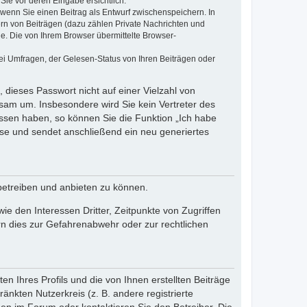
Sie vor deren Eingabe ersichtlich.
, wenn Sie einen Beitrag als Entwurf zwischenspeichern. In
ern von Beiträgen (dazu zählen Private Nachrichten und
e. Die von Ihrem Browser übermittelte Browser-
ei Umfragen, der Gelesen-Status von Ihren Beiträgen oder
 dieses Passwort nicht auf einer Vielzahl von
sam um. Insbesondere wird Sie kein Vertreter des
essen haben, so können Sie die Funktion „Ich habe
se und sendet anschließend ein neu generiertes
betreiben und anbieten zu können.
e den Interessen Dritter, Zeitpunkte von Zugriffen
n dies zur Gefahrenabwehr oder zur rechtlichen
n Ihres Profils und die von Ihnen erstellten Beiträge
änkten Nutzerkreis (z. B. andere registrierte