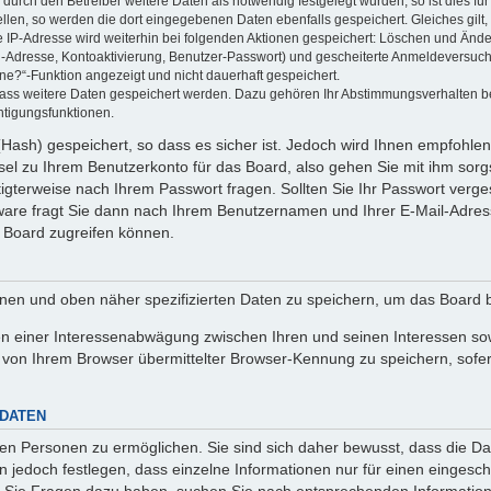
rch den Betreiber weitere Daten als notwendig festgelegt wurden, so ist dies für 
ellen, so werden die dort eingegebenen Daten ebenfalls gespeichert. Gleiches gilt
ie IP-Adresse wird weiterhin bei folgenden Aktionen gespeichert: Löschen und Änd
l-Adresse, Kontoaktivierung, Benutzer-Passwort) und gescheiterte Anmeldeversuch
ine?“-Funktion angezeigt und nicht dauerhaft gespeichert.
 dass weitere Daten gespeichert werden. Dazu gehören Ihr Abstimmungsverhalten b
htigungsfunktionen.
Hash) gespeichert, so dass es sicher ist. Jedoch wird Ihnen empfohlen,
el zu Ihrem Benutzerkonto für das Board, also gehen Sie mit ihm sorg
htigterweise nach Ihrem Passwort fragen. Sollten Sie Ihr Passwort verg
are fragt Sie dann nach Ihrem Benutzernamen und Ihrer E-Mail-Adres
 Board zugreifen können.
enen und oben näher spezifizierten Daten zu speichern, um das Board 
en einer Interessenabwägung zwischen Ihren und seinen Interessen sowi
von Ihrem Browser übermittelter Browser-Kennung zu speichern, sofer
 DATEN
n Personen zu ermöglichen. Sie sind sich daher bewusst, dass die Date
n jedoch festlegen, dass einzelne Informationen nur für einen eingeschr