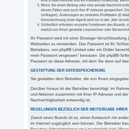
eine E-Mail-Adresse und ein Passwort notwendig. Wenn du
Wenn Sie einen Beitrag oder eine private Nachricht erst
diesen Fällen wird auch Ihre IP-Adresse gespeichert. D
Umfragen), Änderungen an zentralen Profildaten (E-Mai
Kennzeichnung (User Agent) wird nur in der „Wer ist onl
Schließlich erfordern einzelne Funktionen des Boards,
explizit von Ihnen gesetzte Lesezeichen oder Benachric
Ihr Passwort wird mit einer Einwege-Verschlüsselung (
Webseiten zu verwenden. Das Passwort ist Ihr Schlüss
Betreibers, von phpBB Limited oder ein Dritter berec
mein Passwort vergessen“ benutzen. Die phpBB-Softw
Passwort an diese Adresse, mit dem Sie dann auf das
GESTATTUNG DER DATENSPEICHERUNG
Sie gestatten dem Betreiber, die von Ihnen eingegeb
Darüber hinaus ist der Betreiber berechtigt, im Rahm
und Aktionen zusammen mit Ihrer IP-Adresse und der 
Nachverfolgbarkeit notwendig ist.
REGELUNGEN BEZÜGLICH DER WEITERGABE IHRER
Zweck eines Boards ist es, einen Austausch mit andere
im Internet zugänglich sein können. Der Betreiber kan