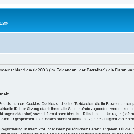
 1/200
/ipmsdeutschland.de/sig200“) (im Folgenden „der Betreiber“) die Daten
melt:
Boards mehrere Cookies. Cookies sind kleine Textdateien, die Ihr Browser als tem
 aktuelle ID Ihrer Sitzung (damit Ihnen alle Seitenaufrufe zugeordnet werden könne
cht angemeldet sind) sowie Informationen über Ihre Teilnahme an Umfragen (sofern
ession-ID gespeichert. Die Cookies haben standardmäßig eine Gültigkeit von einem 
 Registrierung, in Ihrem Profil oder Ihrem persönlichem Bereich angeben. Für die