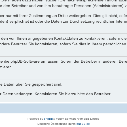
nn Sie Fragen dazu haben, suchen Sie nach entsprechenden Information
für den Betreiber und von ihm beauftragte Personen (Administratoren) z
r nur mit Ihrer Zustimmung an Dritte weitergeben. Dies gilt nicht, so
n) verpflichtet ist oder die Daten zur Durchsetzung rechtlicher Interes
r den von Ihnen angegebenen Kontaktdaten zu kontaktieren, sofern die
andere Benutzer Sie kontaktieren, sofern Sie dies in Ihrem persönlichen
, die die phpBB-Software umfassen. Sofern der Betreiber in anderen Be
rmieren.
he Daten über Sie gespeichert sind.
 Daten verlangen. Kontaktieren Sie hierzu bitte den Betreiber.
Powered by
phpBB
® Forum Software © phpBB Limited
Deutsche Übersetzung durch
phpBB.de