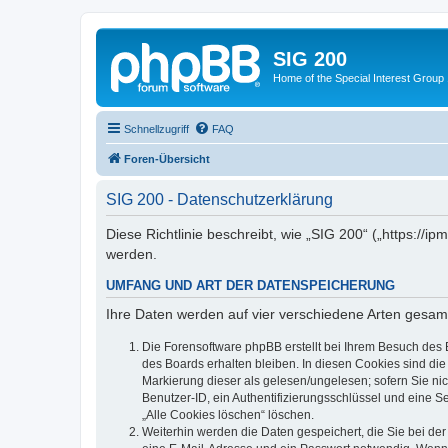
SIG 200
Home of the Special Interest Group
Schnellzugriff
FAQ
Foren-Übersicht
SIG 200 - Datenschutzerklärung
Diese Richtlinie beschreibt, wie „SIG 200“ („https:/
werden.
UMFANG UND ART DER DATENSPEICHERUNG
Ihre Daten werden auf vier verschiedene Arten gesam
Die Forensoftware phpBB erstellt bei Ihrem Besuch des 
des Boards erhalten bleiben. In diesen Cookies sind die
Markierung dieser als gelesen/ungelesen; sofern Sie ni
Benutzer-ID, ein Authentifizierungsschlüssel und eine S
„Alle Cookies löschen“ löschen.
Weiterhin werden die Daten gespeichert, die Sie bei der