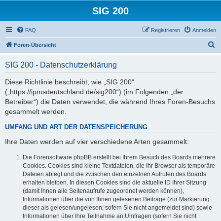
SIG 200
FAQ
Registrieren
Anmelden
S
Foren-Übersicht
u
SIG 200 - Datenschutzerklärung
c
h
Diese Richtlinie beschreibt, wie „SIG 200“
(„https://ipmsdeutschland.de/sig200“) (im Folgenden „der
e
Betreiber“) die Daten verwendet, die während Ihres Foren-Besuchs
gesammelt werden.
UMFANG UND ART DER DATENSPEICHERUNG
Ihre Daten werden auf vier verschiedene Arten gesammelt:
Die Forensoftware phpBB erstellt bei Ihrem Besuch des Boards mehrere
Cookies. Cookies sind kleine Textdateien, die Ihr Browser als temporäre
Dateien ablegt und die zwischen den einzelnen Aufrufen des Boards
erhalten bleiben. In diesen Cookies sind die aktuelle ID Ihrer Sitzung
(damit Ihnen alle Seitenaufrufe zugeordnet werden können),
Informationen über die von Ihnen gelesenen Beiträge (zur Markierung
dieser als gelesen/ungelesen; sofern Sie nicht angemeldet sind) sowie
Informationen über Ihre Teilnahme an Umfragen (sofern Sie nicht