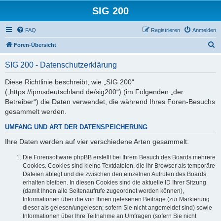
SIG 200
FAQ
Registrieren
Anmelden
S
Foren-Übersicht
u
SIG 200 - Datenschutzerklärung
c
h
Diese Richtlinie beschreibt, wie „SIG 200“
(„https://ipmsdeutschland.de/sig200“) (im Folgenden „der
e
Betreiber“) die Daten verwendet, die während Ihres Foren-Besuchs
gesammelt werden.
UMFANG UND ART DER DATENSPEICHERUNG
Ihre Daten werden auf vier verschiedene Arten gesammelt:
Die Forensoftware phpBB erstellt bei Ihrem Besuch des Boards mehrere
Cookies. Cookies sind kleine Textdateien, die Ihr Browser als temporäre
Dateien ablegt und die zwischen den einzelnen Aufrufen des Boards
erhalten bleiben. In diesen Cookies sind die aktuelle ID Ihrer Sitzung
(damit Ihnen alle Seitenaufrufe zugeordnet werden können),
Informationen über die von Ihnen gelesenen Beiträge (zur Markierung
dieser als gelesen/ungelesen; sofern Sie nicht angemeldet sind) sowie
Informationen über Ihre Teilnahme an Umfragen (sofern Sie nicht