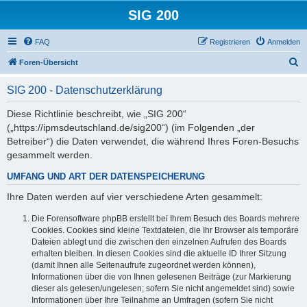
SIG 200
FAQ
Registrieren
Anmelden
S
Foren-Übersicht
u
SIG 200 - Datenschutzerklärung
c
h
Diese Richtlinie beschreibt, wie „SIG 200“
(„https://ipmsdeutschland.de/sig200“) (im Folgenden „der
e
Betreiber“) die Daten verwendet, die während Ihres Foren-Besuchs
gesammelt werden.
UMFANG UND ART DER DATENSPEICHERUNG
Ihre Daten werden auf vier verschiedene Arten gesammelt:
Die Forensoftware phpBB erstellt bei Ihrem Besuch des Boards mehrere
Cookies. Cookies sind kleine Textdateien, die Ihr Browser als temporäre
Dateien ablegt und die zwischen den einzelnen Aufrufen des Boards
erhalten bleiben. In diesen Cookies sind die aktuelle ID Ihrer Sitzung
(damit Ihnen alle Seitenaufrufe zugeordnet werden können),
Informationen über die von Ihnen gelesenen Beiträge (zur Markierung
dieser als gelesen/ungelesen; sofern Sie nicht angemeldet sind) sowie
Informationen über Ihre Teilnahme an Umfragen (sofern Sie nicht