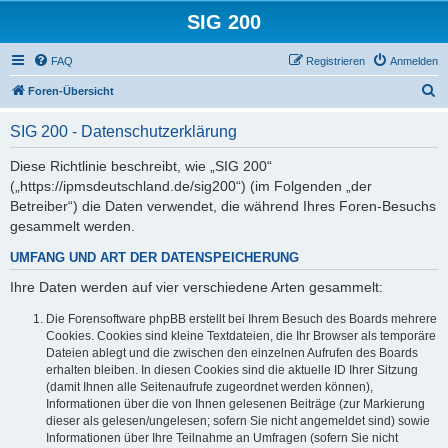
SIG 200
FAQ
Registrieren
Anmelden
S
Foren-Übersicht
u
SIG 200 - Datenschutzerklärung
c
h
Diese Richtlinie beschreibt, wie „SIG 200“
(„https://ipmsdeutschland.de/sig200“) (im Folgenden „der
e
Betreiber“) die Daten verwendet, die während Ihres Foren-Besuchs
gesammelt werden.
UMFANG UND ART DER DATENSPEICHERUNG
Ihre Daten werden auf vier verschiedene Arten gesammelt:
Die Forensoftware phpBB erstellt bei Ihrem Besuch des Boards mehrere
Cookies. Cookies sind kleine Textdateien, die Ihr Browser als temporäre
Dateien ablegt und die zwischen den einzelnen Aufrufen des Boards
erhalten bleiben. In diesen Cookies sind die aktuelle ID Ihrer Sitzung
(damit Ihnen alle Seitenaufrufe zugeordnet werden können),
Informationen über die von Ihnen gelesenen Beiträge (zur Markierung
dieser als gelesen/ungelesen; sofern Sie nicht angemeldet sind) sowie
Informationen über Ihre Teilnahme an Umfragen (sofern Sie nicht