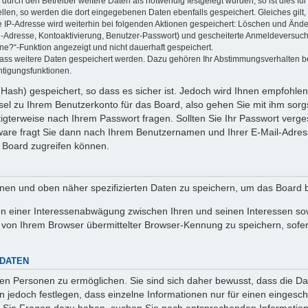
rch den Betreiber weitere Daten als notwendig festgelegt wurden, so ist dies für 
ellen, so werden die dort eingegebenen Daten ebenfalls gespeichert. Gleiches gilt
ie IP-Adresse wird weiterhin bei folgenden Aktionen gespeichert: Löschen und Änd
l-Adresse, Kontoaktivierung, Benutzer-Passwort) und gescheiterte Anmeldeversuch
ine?“-Funktion angezeigt und nicht dauerhaft gespeichert.
 dass weitere Daten gespeichert werden. Dazu gehören Ihr Abstimmungsverhalten b
htigungsfunktionen.
Hash) gespeichert, so dass es sicher ist. Jedoch wird Ihnen empfohlen,
el zu Ihrem Benutzerkonto für das Board, also gehen Sie mit ihm sorg
htigterweise nach Ihrem Passwort fragen. Sollten Sie Ihr Passwort verg
are fragt Sie dann nach Ihrem Benutzernamen und Ihrer E-Mail-Adres
 Board zugreifen können.
enen und oben näher spezifizierten Daten zu speichern, um das Board 
en einer Interessenabwägung zwischen Ihren und seinen Interessen sowi
von Ihrem Browser übermittelter Browser-Kennung zu speichern, sofer
 DATEN
n Personen zu ermöglichen. Sie sind sich daher bewusst, dass die Date
n jedoch festlegen, dass einzelne Informationen nur für einen eingeschr