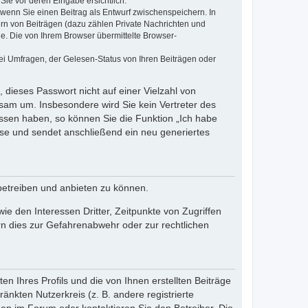
Sie vor deren Eingabe ersichtlich.
, wenn Sie einen Beitrag als Entwurf zwischenspeichern. In
ern von Beiträgen (dazu zählen Private Nachrichten und
e. Die von Ihrem Browser übermittelte Browser-
ei Umfragen, der Gelesen-Status von Ihren Beiträgen oder
 dieses Passwort nicht auf einer Vielzahl von
sam um. Insbesondere wird Sie kein Vertreter des
essen haben, so können Sie die Funktion „Ich habe
se und sendet anschließend ein neu generiertes
betreiben und anbieten zu können.
e den Interessen Dritter, Zeitpunkte von Zugriffen
n dies zur Gefahrenabwehr oder zur rechtlichen
n Ihres Profils und die von Ihnen erstellten Beiträge
änkten Nutzerkreis (z. B. andere registrierte