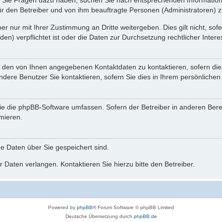
nn Sie Fragen dazu haben, suchen Sie nach entsprechenden Information
für den Betreiber und von ihm beauftragte Personen (Administratoren) z
r nur mit Ihrer Zustimmung an Dritte weitergeben. Dies gilt nicht, so
n) verpflichtet ist oder die Daten zur Durchsetzung rechtlicher Interes
r den von Ihnen angegebenen Kontaktdaten zu kontaktieren, sofern die
andere Benutzer Sie kontaktieren, sofern Sie dies in Ihrem persönlichen
, die die phpBB-Software umfassen. Sofern der Betreiber in anderen Be
rmieren.
he Daten über Sie gespeichert sind.
 Daten verlangen. Kontaktieren Sie hierzu bitte den Betreiber.
Powered by
phpBB
® Forum Software © phpBB Limited
Deutsche Übersetzung durch
phpBB.de