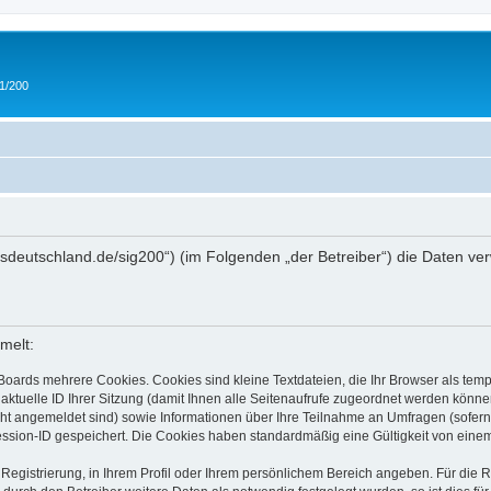
 1/200
/ipmsdeutschland.de/sig200“) (im Folgenden „der Betreiber“) die Daten
melt:
Boards mehrere Cookies. Cookies sind kleine Textdateien, die Ihr Browser als tem
 aktuelle ID Ihrer Sitzung (damit Ihnen alle Seitenaufrufe zugeordnet werden könne
cht angemeldet sind) sowie Informationen über Ihre Teilnahme an Umfragen (sofern
ession-ID gespeichert. Die Cookies haben standardmäßig eine Gültigkeit von einem 
 Registrierung, in Ihrem Profil oder Ihrem persönlichem Bereich angeben. Für die