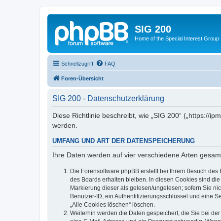
SIG 200
Home of the Special Interest Group
Schnellzugriff
FAQ
Foren-Übersicht
SIG 200 - Datenschutzerklärung
Diese Richtlinie beschreibt, wie „SIG 200“ („https:/
werden.
UMFANG UND ART DER DATENSPEICHERUNG
Ihre Daten werden auf vier verschiedene Arten gesam
Die Forensoftware phpBB erstellt bei Ihrem Besuch des 
des Boards erhalten bleiben. In diesen Cookies sind die
Markierung dieser als gelesen/ungelesen; sofern Sie ni
Benutzer-ID, ein Authentifizierungsschlüssel und eine S
„Alle Cookies löschen“ löschen.
Weiterhin werden die Daten gespeichert, die Sie bei der