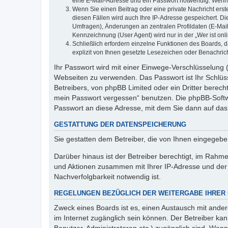
eine E-Mail-Adresse und ein Passwort notwendig. Wenn du
Wenn Sie einen Beitrag oder eine private Nachricht erst
diesen Fällen wird auch Ihre IP-Adresse gespeichert. D
Umfragen), Änderungen an zentralen Profildaten (E-Mai
Kennzeichnung (User Agent) wird nur in der „Wer ist onl
Schließlich erfordern einzelne Funktionen des Boards,
explizit von Ihnen gesetzte Lesezeichen oder Benachric
Ihr Passwort wird mit einer Einwege-Verschlüsselung (
Webseiten zu verwenden. Das Passwort ist Ihr Schlüss
Betreibers, von phpBB Limited oder ein Dritter berec
mein Passwort vergessen“ benutzen. Die phpBB-Softw
Passwort an diese Adresse, mit dem Sie dann auf das
GESTATTUNG DER DATENSPEICHERUNG
Sie gestatten dem Betreiber, die von Ihnen eingegeb
Darüber hinaus ist der Betreiber berechtigt, im Rahm
und Aktionen zusammen mit Ihrer IP-Adresse und der 
Nachverfolgbarkeit notwendig ist.
REGELUNGEN BEZÜGLICH DER WEITERGABE IHRER
Zweck eines Boards ist es, einen Austausch mit andere
im Internet zugänglich sein können. Der Betreiber kan