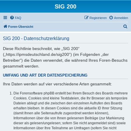
SIG 200
FAQ
Registrieren
Anmelden
S
Foren-Übersicht
u
SIG 200 - Datenschutzerklärung
c
h
Diese Richtlinie beschreibt, wie „SIG 200“
(„https://ipmsdeutschland.de/sig200“) (im Folgenden „der
e
Betreiber“) die Daten verwendet, die während Ihres Foren-Besuchs
gesammelt werden.
UMFANG UND ART DER DATENSPEICHERUNG
Ihre Daten werden auf vier verschiedene Arten gesammelt:
Die Forensoftware phpBB erstellt bei Ihrem Besuch des Boards mehrere
Cookies. Cookies sind kleine Textdateien, die Ihr Browser als temporäre
Dateien ablegt und die zwischen den einzelnen Aufrufen des Boards
erhalten bleiben. In diesen Cookies sind die aktuelle ID Ihrer Sitzung
(damit Ihnen alle Seitenaufrufe zugeordnet werden können),
Informationen über die von Ihnen gelesenen Beiträge (zur Markierung
dieser als gelesen/ungelesen; sofern Sie nicht angemeldet sind) sowie
Informationen über Ihre Teilnahme an Umfragen (sofern Sie nicht