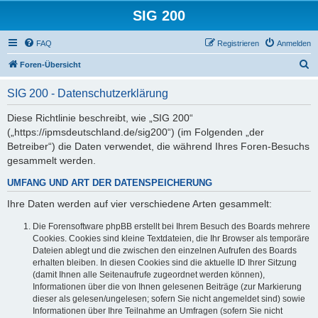
SIG 200
FAQ
Registrieren
Anmelden
S
Foren-Übersicht
u
SIG 200 - Datenschutzerklärung
c
h
Diese Richtlinie beschreibt, wie „SIG 200“
(„https://ipmsdeutschland.de/sig200“) (im Folgenden „der
e
Betreiber“) die Daten verwendet, die während Ihres Foren-Besuchs
gesammelt werden.
UMFANG UND ART DER DATENSPEICHERUNG
Ihre Daten werden auf vier verschiedene Arten gesammelt:
Die Forensoftware phpBB erstellt bei Ihrem Besuch des Boards mehrere
Cookies. Cookies sind kleine Textdateien, die Ihr Browser als temporäre
Dateien ablegt und die zwischen den einzelnen Aufrufen des Boards
erhalten bleiben. In diesen Cookies sind die aktuelle ID Ihrer Sitzung
(damit Ihnen alle Seitenaufrufe zugeordnet werden können),
Informationen über die von Ihnen gelesenen Beiträge (zur Markierung
dieser als gelesen/ungelesen; sofern Sie nicht angemeldet sind) sowie
Informationen über Ihre Teilnahme an Umfragen (sofern Sie nicht