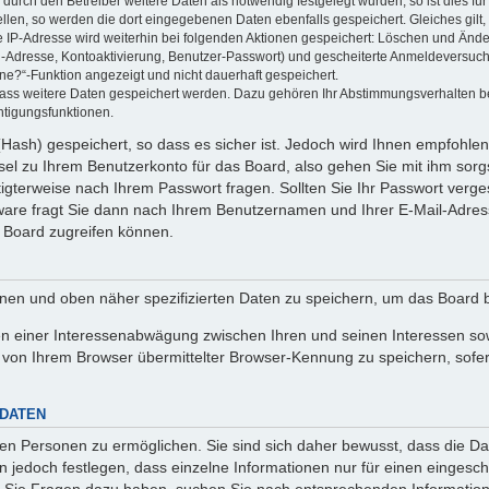
rch den Betreiber weitere Daten als notwendig festgelegt wurden, so ist dies für 
ellen, so werden die dort eingegebenen Daten ebenfalls gespeichert. Gleiches gilt
ie IP-Adresse wird weiterhin bei folgenden Aktionen gespeichert: Löschen und Änd
l-Adresse, Kontoaktivierung, Benutzer-Passwort) und gescheiterte Anmeldeversuch
ine?“-Funktion angezeigt und nicht dauerhaft gespeichert.
 dass weitere Daten gespeichert werden. Dazu gehören Ihr Abstimmungsverhalten b
htigungsfunktionen.
Hash) gespeichert, so dass es sicher ist. Jedoch wird Ihnen empfohlen,
el zu Ihrem Benutzerkonto für das Board, also gehen Sie mit ihm sorg
htigterweise nach Ihrem Passwort fragen. Sollten Sie Ihr Passwort verg
are fragt Sie dann nach Ihrem Benutzernamen und Ihrer E-Mail-Adres
 Board zugreifen können.
enen und oben näher spezifizierten Daten zu speichern, um das Board 
en einer Interessenabwägung zwischen Ihren und seinen Interessen sowi
von Ihrem Browser übermittelter Browser-Kennung zu speichern, sofer
 DATEN
n Personen zu ermöglichen. Sie sind sich daher bewusst, dass die Date
n jedoch festlegen, dass einzelne Informationen nur für einen eingeschr