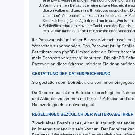
eine E-Mail-Adresse und ein Passwort notwendig. Wenn du
Wenn Sie einen Beitrag oder eine private Nachricht erst
diesen Fällen wird auch Ihre IP-Adresse gespeichert. D
Umfragen), Änderungen an zentralen Profildaten (E-Mai
Kennzeichnung (User Agent) wird nur in der „Wer ist onl
Schließlich erfordern einzelne Funktionen des Boards,
explizit von Ihnen gesetzte Lesezeichen oder Benachric
Ihr Passwort wird mit einer Einwege-Verschlüsselung (
Webseiten zu verwenden. Das Passwort ist Ihr Schlüss
Betreibers, von phpBB Limited oder ein Dritter berec
mein Passwort vergessen“ benutzen. Die phpBB-Softw
Passwort an diese Adresse, mit dem Sie dann auf das
GESTATTUNG DER DATENSPEICHERUNG
Sie gestatten dem Betreiber, die von Ihnen eingegeb
Darüber hinaus ist der Betreiber berechtigt, im Rahm
und Aktionen zusammen mit Ihrer IP-Adresse und der 
Nachverfolgbarkeit notwendig ist.
REGELUNGEN BEZÜGLICH DER WEITERGABE IHRER
Zweck eines Boards ist es, einen Austausch mit andere
im Internet zugänglich sein können. Der Betreiber kan