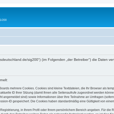
 1/200
/ipmsdeutschland.de/sig200“) (im Folgenden „der Betreiber“) die Daten
melt:
Boards mehrere Cookies. Cookies sind kleine Textdateien, die Ihr Browser als tem
 aktuelle ID Ihrer Sitzung (damit Ihnen alle Seitenaufrufe zugeordnet werden könne
cht angemeldet sind) sowie Informationen über Ihre Teilnahme an Umfragen (sofern
ession-ID gespeichert. Die Cookies haben standardmäßig eine Gültigkeit von einem 
 Registrierung, in Ihrem Profil oder Ihrem persönlichem Bereich angeben. Für die