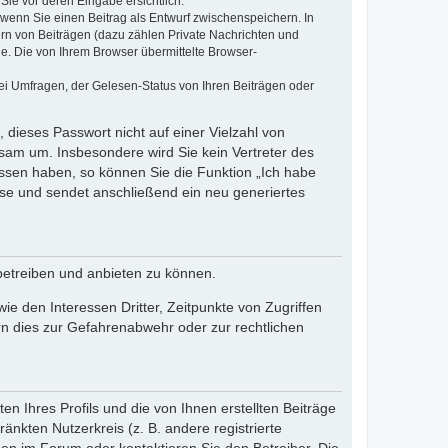
Sie vor deren Eingabe ersichtlich.
, wenn Sie einen Beitrag als Entwurf zwischenspeichern. In
ern von Beiträgen (dazu zählen Private Nachrichten und
e. Die von Ihrem Browser übermittelte Browser-
ei Umfragen, der Gelesen-Status von Ihren Beiträgen oder
 dieses Passwort nicht auf einer Vielzahl von
sam um. Insbesondere wird Sie kein Vertreter des
essen haben, so können Sie die Funktion „Ich habe
se und sendet anschließend ein neu generiertes
betreiben und anbieten zu können.
e den Interessen Dritter, Zeitpunkte von Zugriffen
n dies zur Gefahrenabwehr oder zur rechtlichen
n Ihres Profils und die von Ihnen erstellten Beiträge
änkten Nutzerkreis (z. B. andere registrierte