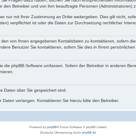
nn Sie Fragen dazu haben, suchen Sie nach entsprechenden Information
für den Betreiber und von ihm beauftragte Personen (Administratoren) z
r nur mit Ihrer Zustimmung an Dritte weitergeben. Dies gilt nicht, so
n) verpflichtet ist oder die Daten zur Durchsetzung rechtlicher Interes
r den von Ihnen angegebenen Kontaktdaten zu kontaktieren, sofern die
andere Benutzer Sie kontaktieren, sofern Sie dies in Ihrem persönlichen
, die die phpBB-Software umfassen. Sofern der Betreiber in anderen Be
rmieren.
he Daten über Sie gespeichert sind.
 Daten verlangen. Kontaktieren Sie hierzu bitte den Betreiber.
Powered by
phpBB
® Forum Software © phpBB Limited
Deutsche Übersetzung durch
phpBB.de