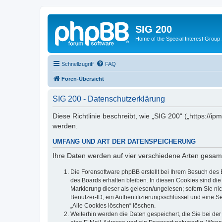
SIG 200
Home of the Special Interest Group
Schnellzugriff
FAQ
Foren-Übersicht
SIG 200 - Datenschutzerklärung
Diese Richtlinie beschreibt, wie „SIG 200“ („https:/
werden.
UMFANG UND ART DER DATENSPEICHERUNG
Ihre Daten werden auf vier verschiedene Arten gesam
Die Forensoftware phpBB erstellt bei Ihrem Besuch des 
des Boards erhalten bleiben. In diesen Cookies sind die
Markierung dieser als gelesen/ungelesen; sofern Sie ni
Benutzer-ID, ein Authentifizierungsschlüssel und eine S
„Alle Cookies löschen“ löschen.
Weiterhin werden die Daten gespeichert, die Sie bei der