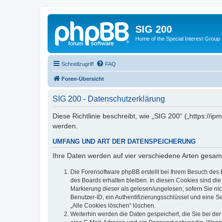
SIG 200
Home of the Special Interest Group
Schnellzugriff
FAQ
Foren-Übersicht
SIG 200 - Datenschutzerklärung
Diese Richtlinie beschreibt, wie „SIG 200“ („https:/
werden.
UMFANG UND ART DER DATENSPEICHERUNG
Ihre Daten werden auf vier verschiedene Arten gesam
Die Forensoftware phpBB erstellt bei Ihrem Besuch des 
des Boards erhalten bleiben. In diesen Cookies sind die
Markierung dieser als gelesen/ungelesen; sofern Sie ni
Benutzer-ID, ein Authentifizierungsschlüssel und eine S
„Alle Cookies löschen“ löschen.
Weiterhin werden die Daten gespeichert, die Sie bei der