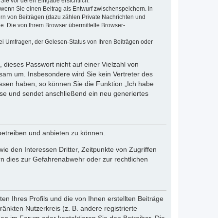
Sie vor deren Eingabe ersichtlich.
, wenn Sie einen Beitrag als Entwurf zwischenspeichern. In
ern von Beiträgen (dazu zählen Private Nachrichten und
e. Die von Ihrem Browser übermittelte Browser-
ei Umfragen, der Gelesen-Status von Ihren Beiträgen oder
 dieses Passwort nicht auf einer Vielzahl von
sam um. Insbesondere wird Sie kein Vertreter des
essen haben, so können Sie die Funktion „Ich habe
se und sendet anschließend ein neu generiertes
betreiben und anbieten zu können.
e den Interessen Dritter, Zeitpunkte von Zugriffen
n dies zur Gefahrenabwehr oder zur rechtlichen
n Ihres Profils und die von Ihnen erstellten Beiträge
änkten Nutzerkreis (z. B. andere registrierte