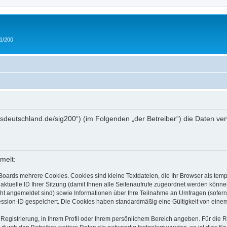
 1/200
/ipmsdeutschland.de/sig200“) (im Folgenden „der Betreiber“) die Daten
melt:
Boards mehrere Cookies. Cookies sind kleine Textdateien, die Ihr Browser als tem
 aktuelle ID Ihrer Sitzung (damit Ihnen alle Seitenaufrufe zugeordnet werden könne
cht angemeldet sind) sowie Informationen über Ihre Teilnahme an Umfragen (sofern
ession-ID gespeichert. Die Cookies haben standardmäßig eine Gültigkeit von einem 
 Registrierung, in Ihrem Profil oder Ihrem persönlichem Bereich angeben. Für die