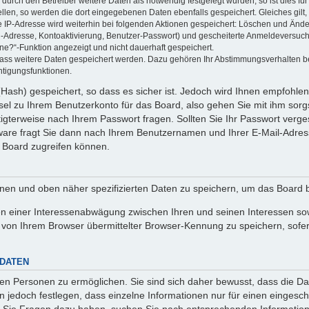
rch den Betreiber weitere Daten als notwendig festgelegt wurden, so ist dies für 
ellen, so werden die dort eingegebenen Daten ebenfalls gespeichert. Gleiches gilt
ie IP-Adresse wird weiterhin bei folgenden Aktionen gespeichert: Löschen und Änd
l-Adresse, Kontoaktivierung, Benutzer-Passwort) und gescheiterte Anmeldeversuch
ine?“-Funktion angezeigt und nicht dauerhaft gespeichert.
 dass weitere Daten gespeichert werden. Dazu gehören Ihr Abstimmungsverhalten b
htigungsfunktionen.
Hash) gespeichert, so dass es sicher ist. Jedoch wird Ihnen empfohlen,
el zu Ihrem Benutzerkonto für das Board, also gehen Sie mit ihm sorg
htigterweise nach Ihrem Passwort fragen. Sollten Sie Ihr Passwort verg
are fragt Sie dann nach Ihrem Benutzernamen und Ihrer E-Mail-Adres
 Board zugreifen können.
enen und oben näher spezifizierten Daten zu speichern, um das Board 
en einer Interessenabwägung zwischen Ihren und seinen Interessen sowi
von Ihrem Browser übermittelter Browser-Kennung zu speichern, sofer
 DATEN
n Personen zu ermöglichen. Sie sind sich daher bewusst, dass die Date
n jedoch festlegen, dass einzelne Informationen nur für einen eingeschr