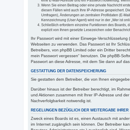
eine E-Mail-Adresse und ein Passwort notwendig. Wenn du
Wenn Sie einen Beitrag oder eine private Nachricht erst
diesen Fällen wird auch Ihre IP-Adresse gespeichert. D
Umfragen), Änderungen an zentralen Profildaten (E-Mai
Kennzeichnung (User Agent) wird nur in der „Wer ist onl
Schließlich erfordern einzelne Funktionen des Boards,
explizit von Ihnen gesetzte Lesezeichen oder Benachric
Ihr Passwort wird mit einer Einwege-Verschlüsselung (
Webseiten zu verwenden. Das Passwort ist Ihr Schlüss
Betreibers, von phpBB Limited oder ein Dritter berec
mein Passwort vergessen“ benutzen. Die phpBB-Softw
Passwort an diese Adresse, mit dem Sie dann auf das
GESTATTUNG DER DATENSPEICHERUNG
Sie gestatten dem Betreiber, die von Ihnen eingegeb
Darüber hinaus ist der Betreiber berechtigt, im Rahm
und Aktionen zusammen mit Ihrer IP-Adresse und der 
Nachverfolgbarkeit notwendig ist.
REGELUNGEN BEZÜGLICH DER WEITERGABE IHRER
Zweck eines Boards ist es, einen Austausch mit andere
im Internet zugänglich sein können. Der Betreiber kan