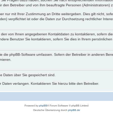
nn Sie Fragen dazu haben, suchen Sie nach entsprechenden Information
für den Betreiber und von ihm beauftragte Personen (Administratoren) z
r nur mit Ihrer Zustimmung an Dritte weitergeben. Dies gilt nicht, so
n) verpflichtet ist oder die Daten zur Durchsetzung rechtlicher Interes
r den von Ihnen angegebenen Kontaktdaten zu kontaktieren, sofern die
andere Benutzer Sie kontaktieren, sofern Sie dies in Ihrem persönlichen
, die die phpBB-Software umfassen. Sofern der Betreiber in anderen Be
rmieren.
he Daten über Sie gespeichert sind.
 Daten verlangen. Kontaktieren Sie hierzu bitte den Betreiber.
Powered by
phpBB
® Forum Software © phpBB Limited
Deutsche Übersetzung durch
phpBB.de