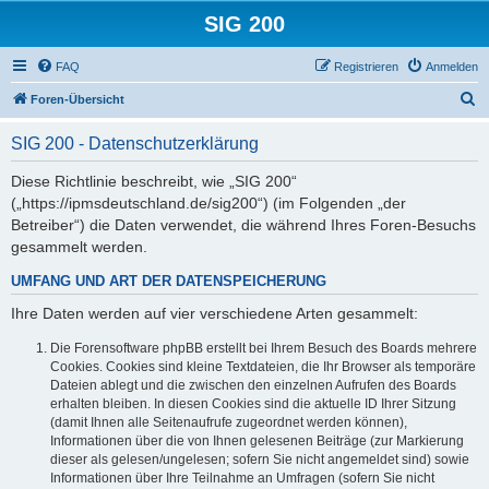
SIG 200
FAQ
Registrieren
Anmelden
S
Foren-Übersicht
u
SIG 200 - Datenschutzerklärung
c
h
Diese Richtlinie beschreibt, wie „SIG 200“
(„https://ipmsdeutschland.de/sig200“) (im Folgenden „der
e
Betreiber“) die Daten verwendet, die während Ihres Foren-Besuchs
gesammelt werden.
UMFANG UND ART DER DATENSPEICHERUNG
Ihre Daten werden auf vier verschiedene Arten gesammelt:
Die Forensoftware phpBB erstellt bei Ihrem Besuch des Boards mehrere
Cookies. Cookies sind kleine Textdateien, die Ihr Browser als temporäre
Dateien ablegt und die zwischen den einzelnen Aufrufen des Boards
erhalten bleiben. In diesen Cookies sind die aktuelle ID Ihrer Sitzung
(damit Ihnen alle Seitenaufrufe zugeordnet werden können),
Informationen über die von Ihnen gelesenen Beiträge (zur Markierung
dieser als gelesen/ungelesen; sofern Sie nicht angemeldet sind) sowie
Informationen über Ihre Teilnahme an Umfragen (sofern Sie nicht