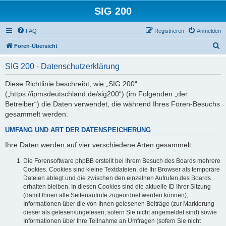
SIG 200
FAQ
Registrieren
Anmelden
S
Foren-Übersicht
u
SIG 200 - Datenschutzerklärung
c
h
Diese Richtlinie beschreibt, wie „SIG 200“
(„https://ipmsdeutschland.de/sig200“) (im Folgenden „der
e
Betreiber“) die Daten verwendet, die während Ihres Foren-Besuchs
gesammelt werden.
UMFANG UND ART DER DATENSPEICHERUNG
Ihre Daten werden auf vier verschiedene Arten gesammelt:
Die Forensoftware phpBB erstellt bei Ihrem Besuch des Boards mehrere
Cookies. Cookies sind kleine Textdateien, die Ihr Browser als temporäre
Dateien ablegt und die zwischen den einzelnen Aufrufen des Boards
erhalten bleiben. In diesen Cookies sind die aktuelle ID Ihrer Sitzung
(damit Ihnen alle Seitenaufrufe zugeordnet werden können),
Informationen über die von Ihnen gelesenen Beiträge (zur Markierung
dieser als gelesen/ungelesen; sofern Sie nicht angemeldet sind) sowie
Informationen über Ihre Teilnahme an Umfragen (sofern Sie nicht