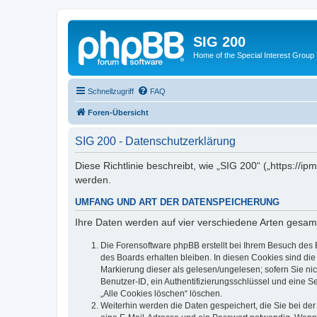
SIG 200
Home of the Special Interest Group
Schnellzugriff
FAQ
Foren-Übersicht
SIG 200 - Datenschutzerklärung
Diese Richtlinie beschreibt, wie „SIG 200“ („https:/
werden.
UMFANG UND ART DER DATENSPEICHERUNG
Ihre Daten werden auf vier verschiedene Arten gesam
Die Forensoftware phpBB erstellt bei Ihrem Besuch des 
des Boards erhalten bleiben. In diesen Cookies sind die
Markierung dieser als gelesen/ungelesen; sofern Sie ni
Benutzer-ID, ein Authentifizierungsschlüssel und eine S
„Alle Cookies löschen“ löschen.
Weiterhin werden die Daten gespeichert, die Sie bei der