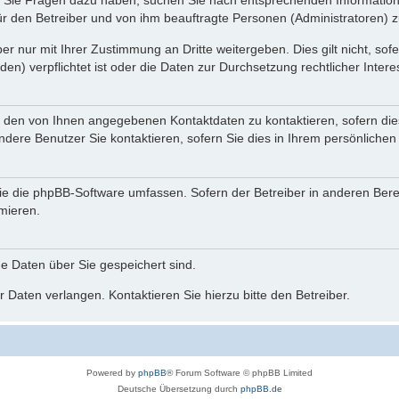
nn Sie Fragen dazu haben, suchen Sie nach entsprechenden Information
für den Betreiber und von ihm beauftragte Personen (Administratoren) z
r nur mit Ihrer Zustimmung an Dritte weitergeben. Dies gilt nicht, so
n) verpflichtet ist oder die Daten zur Durchsetzung rechtlicher Interes
r den von Ihnen angegebenen Kontaktdaten zu kontaktieren, sofern die
andere Benutzer Sie kontaktieren, sofern Sie dies in Ihrem persönlichen
, die die phpBB-Software umfassen. Sofern der Betreiber in anderen Be
rmieren.
he Daten über Sie gespeichert sind.
 Daten verlangen. Kontaktieren Sie hierzu bitte den Betreiber.
Powered by
phpBB
® Forum Software © phpBB Limited
Deutsche Übersetzung durch
phpBB.de