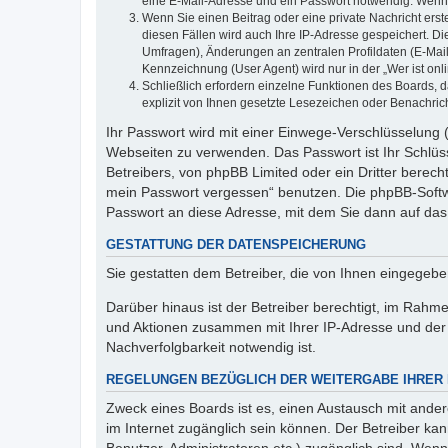
eine E-Mail-Adresse und ein Passwort notwendig. Wenn du
Wenn Sie einen Beitrag oder eine private Nachricht erst
diesen Fällen wird auch Ihre IP-Adresse gespeichert. D
Umfragen), Änderungen an zentralen Profildaten (E-Mai
Kennzeichnung (User Agent) wird nur in der „Wer ist onl
Schließlich erfordern einzelne Funktionen des Boards,
explizit von Ihnen gesetzte Lesezeichen oder Benachric
Ihr Passwort wird mit einer Einwege-Verschlüsselung (
Webseiten zu verwenden. Das Passwort ist Ihr Schlüss
Betreibers, von phpBB Limited oder ein Dritter berec
mein Passwort vergessen“ benutzen. Die phpBB-Softw
Passwort an diese Adresse, mit dem Sie dann auf das
GESTATTUNG DER DATENSPEICHERUNG
Sie gestatten dem Betreiber, die von Ihnen eingegeb
Darüber hinaus ist der Betreiber berechtigt, im Rahm
und Aktionen zusammen mit Ihrer IP-Adresse und der 
Nachverfolgbarkeit notwendig ist.
REGELUNGEN BEZÜGLICH DER WEITERGABE IHRER
Zweck eines Boards ist es, einen Austausch mit andere
im Internet zugänglich sein können. Der Betreiber kan