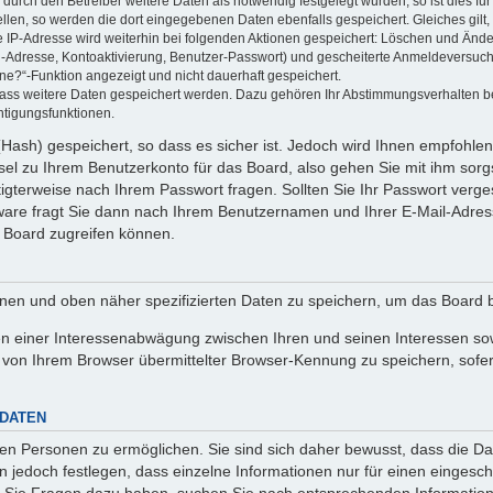
rch den Betreiber weitere Daten als notwendig festgelegt wurden, so ist dies für 
ellen, so werden die dort eingegebenen Daten ebenfalls gespeichert. Gleiches gilt
ie IP-Adresse wird weiterhin bei folgenden Aktionen gespeichert: Löschen und Änd
l-Adresse, Kontoaktivierung, Benutzer-Passwort) und gescheiterte Anmeldeversuch
ine?“-Funktion angezeigt und nicht dauerhaft gespeichert.
 dass weitere Daten gespeichert werden. Dazu gehören Ihr Abstimmungsverhalten b
htigungsfunktionen.
Hash) gespeichert, so dass es sicher ist. Jedoch wird Ihnen empfohlen,
el zu Ihrem Benutzerkonto für das Board, also gehen Sie mit ihm sorg
htigterweise nach Ihrem Passwort fragen. Sollten Sie Ihr Passwort verg
are fragt Sie dann nach Ihrem Benutzernamen und Ihrer E-Mail-Adres
 Board zugreifen können.
enen und oben näher spezifizierten Daten zu speichern, um das Board 
en einer Interessenabwägung zwischen Ihren und seinen Interessen sowi
von Ihrem Browser übermittelter Browser-Kennung zu speichern, sofer
 DATEN
n Personen zu ermöglichen. Sie sind sich daher bewusst, dass die Date
n jedoch festlegen, dass einzelne Informationen nur für einen eingeschr