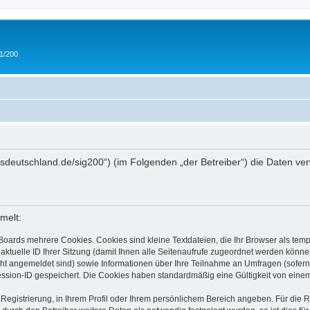
 1/200
/ipmsdeutschland.de/sig200“) (im Folgenden „der Betreiber“) die Daten
melt:
Boards mehrere Cookies. Cookies sind kleine Textdateien, die Ihr Browser als tem
 aktuelle ID Ihrer Sitzung (damit Ihnen alle Seitenaufrufe zugeordnet werden könne
cht angemeldet sind) sowie Informationen über Ihre Teilnahme an Umfragen (sofern
ession-ID gespeichert. Die Cookies haben standardmäßig eine Gültigkeit von einem 
 Registrierung, in Ihrem Profil oder Ihrem persönlichem Bereich angeben. Für die