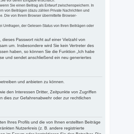
Sie vor deren Eingabe ersichtlich.
, wenn Sie einen Beitrag als Entwurf zwischenspeichern. In
ern von Beiträgen (dazu zählen Private Nachrichten und
e. Die von Ihrem Browser übermittelte Browser-
ei Umfragen, der Gelesen-Status von Ihren Beiträgen oder
 dieses Passwort nicht auf einer Vielzahl von
sam um. Insbesondere wird Sie kein Vertreter des
essen haben, so können Sie die Funktion „Ich habe
se und sendet anschließend ein neu generiertes
betreiben und anbieten zu können.
e den Interessen Dritter, Zeitpunkte von Zugriffen
n dies zur Gefahrenabwehr oder zur rechtlichen
n Ihres Profils und die von Ihnen erstellten Beiträge
änkten Nutzerkreis (z. B. andere registrierte