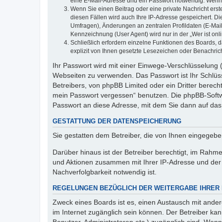
eine E-Mail-Adresse und ein Passwort notwendig. Wenn du
Wenn Sie einen Beitrag oder eine private Nachricht erst
diesen Fällen wird auch Ihre IP-Adresse gespeichert. D
Umfragen), Änderungen an zentralen Profildaten (E-Mai
Kennzeichnung (User Agent) wird nur in der „Wer ist onl
Schließlich erfordern einzelne Funktionen des Boards,
explizit von Ihnen gesetzte Lesezeichen oder Benachric
Ihr Passwort wird mit einer Einwege-Verschlüsselung (
Webseiten zu verwenden. Das Passwort ist Ihr Schlüss
Betreibers, von phpBB Limited oder ein Dritter berec
mein Passwort vergessen“ benutzen. Die phpBB-Softw
Passwort an diese Adresse, mit dem Sie dann auf das
GESTATTUNG DER DATENSPEICHERUNG
Sie gestatten dem Betreiber, die von Ihnen eingegeb
Darüber hinaus ist der Betreiber berechtigt, im Rahm
und Aktionen zusammen mit Ihrer IP-Adresse und der 
Nachverfolgbarkeit notwendig ist.
REGELUNGEN BEZÜGLICH DER WEITERGABE IHRER
Zweck eines Boards ist es, einen Austausch mit andere
im Internet zugänglich sein können. Der Betreiber kan