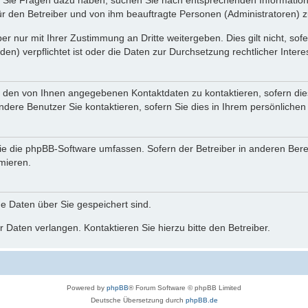
nn Sie Fragen dazu haben, suchen Sie nach entsprechenden Information
für den Betreiber und von ihm beauftragte Personen (Administratoren) z
r nur mit Ihrer Zustimmung an Dritte weitergeben. Dies gilt nicht, so
n) verpflichtet ist oder die Daten zur Durchsetzung rechtlicher Interes
r den von Ihnen angegebenen Kontaktdaten zu kontaktieren, sofern die
andere Benutzer Sie kontaktieren, sofern Sie dies in Ihrem persönlichen
, die die phpBB-Software umfassen. Sofern der Betreiber in anderen Be
rmieren.
he Daten über Sie gespeichert sind.
 Daten verlangen. Kontaktieren Sie hierzu bitte den Betreiber.
Powered by
phpBB
® Forum Software © phpBB Limited
Deutsche Übersetzung durch
phpBB.de