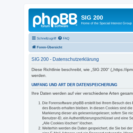
SIG 200
Home of the Special Interest Group
Schnellzugriff
FAQ
Foren-Übersicht
SIG 200 - Datenschutzerklärung
Diese Richtlinie beschreibt, wie „SIG 200“ („https:/
werden.
UMFANG UND ART DER DATENSPEICHERUNG
Ihre Daten werden auf vier verschiedene Arten gesam
Die Forensoftware phpBB erstellt bei Ihrem Besuch des 
des Boards erhalten bleiben. In diesen Cookies sind die
Markierung dieser als gelesen/ungelesen; sofern Sie ni
Benutzer-ID, ein Authentifizierungsschlüssel und eine S
„Alle Cookies löschen“ löschen.
Weiterhin werden die Daten gespeichert, die Sie bei der