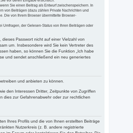
Sie vor deren Eingabe ersichtlich.
, wenn Sie einen Beitrag als Entwurf zwischenspeichern. In
ern von Beiträgen (dazu zählen Private Nachrichten und
e. Die von Ihrem Browser übermittelte Browser-
ei Umfragen, der Gelesen-Status von Ihren Beiträgen oder
 dieses Passwort nicht auf einer Vielzahl von
sam um. Insbesondere wird Sie kein Vertreter des
essen haben, so können Sie die Funktion „Ich habe
se und sendet anschließend ein neu generiertes
betreiben und anbieten zu können.
e den Interessen Dritter, Zeitpunkte von Zugriffen
n dies zur Gefahrenabwehr oder zur rechtlichen
n Ihres Profils und die von Ihnen erstellten Beiträge
änkten Nutzerkreis (z. B. andere registrierte