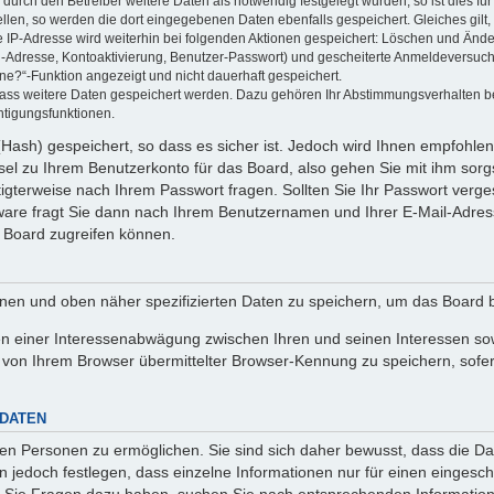
rch den Betreiber weitere Daten als notwendig festgelegt wurden, so ist dies für 
ellen, so werden die dort eingegebenen Daten ebenfalls gespeichert. Gleiches gilt
ie IP-Adresse wird weiterhin bei folgenden Aktionen gespeichert: Löschen und Änd
l-Adresse, Kontoaktivierung, Benutzer-Passwort) und gescheiterte Anmeldeversuch
ine?“-Funktion angezeigt und nicht dauerhaft gespeichert.
 dass weitere Daten gespeichert werden. Dazu gehören Ihr Abstimmungsverhalten b
htigungsfunktionen.
Hash) gespeichert, so dass es sicher ist. Jedoch wird Ihnen empfohlen,
el zu Ihrem Benutzerkonto für das Board, also gehen Sie mit ihm sorg
htigterweise nach Ihrem Passwort fragen. Sollten Sie Ihr Passwort verg
are fragt Sie dann nach Ihrem Benutzernamen und Ihrer E-Mail-Adres
 Board zugreifen können.
enen und oben näher spezifizierten Daten zu speichern, um das Board 
en einer Interessenabwägung zwischen Ihren und seinen Interessen sowi
von Ihrem Browser übermittelter Browser-Kennung zu speichern, sofer
 DATEN
n Personen zu ermöglichen. Sie sind sich daher bewusst, dass die Date
n jedoch festlegen, dass einzelne Informationen nur für einen eingeschr