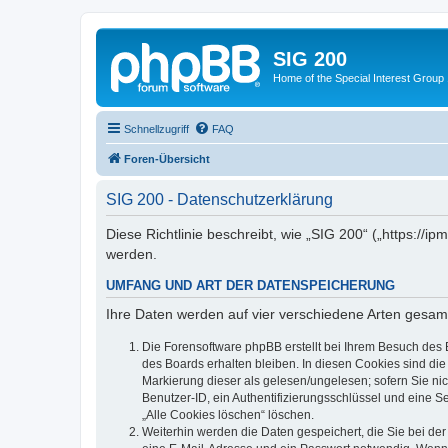
SIG 200
Home of the Special Interest Group
Schnellzugriff
FAQ
Foren-Übersicht
SIG 200 - Datenschutzerklärung
Diese Richtlinie beschreibt, wie „SIG 200“ („https:/
werden.
UMFANG UND ART DER DATENSPEICHERUNG
Ihre Daten werden auf vier verschiedene Arten gesam
Die Forensoftware phpBB erstellt bei Ihrem Besuch des 
des Boards erhalten bleiben. In diesen Cookies sind die
Markierung dieser als gelesen/ungelesen; sofern Sie ni
Benutzer-ID, ein Authentifizierungsschlüssel und eine S
„Alle Cookies löschen“ löschen.
Weiterhin werden die Daten gespeichert, die Sie bei der