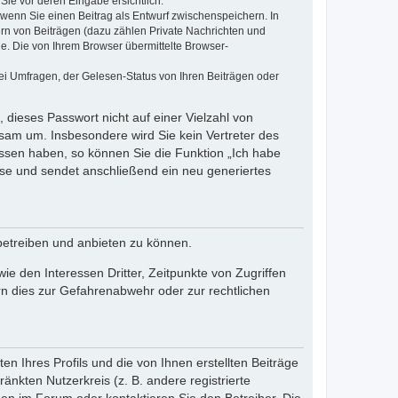
Sie vor deren Eingabe ersichtlich.
, wenn Sie einen Beitrag als Entwurf zwischenspeichern. In
ern von Beiträgen (dazu zählen Private Nachrichten und
e. Die von Ihrem Browser übermittelte Browser-
ei Umfragen, der Gelesen-Status von Ihren Beiträgen oder
 dieses Passwort nicht auf einer Vielzahl von
sam um. Insbesondere wird Sie kein Vertreter des
essen haben, so können Sie die Funktion „Ich habe
se und sendet anschließend ein neu generiertes
betreiben und anbieten zu können.
e den Interessen Dritter, Zeitpunkte von Zugriffen
n dies zur Gefahrenabwehr oder zur rechtlichen
n Ihres Profils und die von Ihnen erstellten Beiträge
änkten Nutzerkreis (z. B. andere registrierte