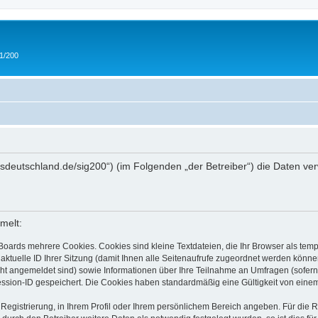
 1/200
/ipmsdeutschland.de/sig200“) (im Folgenden „der Betreiber“) die Daten
melt:
Boards mehrere Cookies. Cookies sind kleine Textdateien, die Ihr Browser als tem
 aktuelle ID Ihrer Sitzung (damit Ihnen alle Seitenaufrufe zugeordnet werden könne
cht angemeldet sind) sowie Informationen über Ihre Teilnahme an Umfragen (sofern
ession-ID gespeichert. Die Cookies haben standardmäßig eine Gültigkeit von einem 
 Registrierung, in Ihrem Profil oder Ihrem persönlichem Bereich angeben. Für die