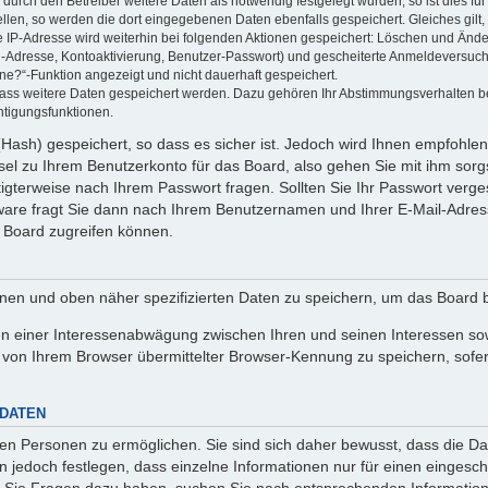
rch den Betreiber weitere Daten als notwendig festgelegt wurden, so ist dies für 
ellen, so werden die dort eingegebenen Daten ebenfalls gespeichert. Gleiches gilt
ie IP-Adresse wird weiterhin bei folgenden Aktionen gespeichert: Löschen und Änd
l-Adresse, Kontoaktivierung, Benutzer-Passwort) und gescheiterte Anmeldeversuch
ine?“-Funktion angezeigt und nicht dauerhaft gespeichert.
 dass weitere Daten gespeichert werden. Dazu gehören Ihr Abstimmungsverhalten b
htigungsfunktionen.
Hash) gespeichert, so dass es sicher ist. Jedoch wird Ihnen empfohlen,
el zu Ihrem Benutzerkonto für das Board, also gehen Sie mit ihm sorg
htigterweise nach Ihrem Passwort fragen. Sollten Sie Ihr Passwort verg
are fragt Sie dann nach Ihrem Benutzernamen und Ihrer E-Mail-Adres
 Board zugreifen können.
enen und oben näher spezifizierten Daten zu speichern, um das Board 
en einer Interessenabwägung zwischen Ihren und seinen Interessen sowi
von Ihrem Browser übermittelter Browser-Kennung zu speichern, sofer
 DATEN
n Personen zu ermöglichen. Sie sind sich daher bewusst, dass die Date
n jedoch festlegen, dass einzelne Informationen nur für einen eingeschr