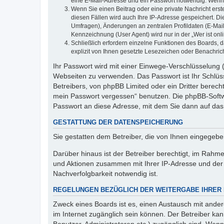
eine E-Mail-Adresse und ein Passwort notwendig. Wenn du
Wenn Sie einen Beitrag oder eine private Nachricht erst
diesen Fällen wird auch Ihre IP-Adresse gespeichert. D
Umfragen), Änderungen an zentralen Profildaten (E-Mai
Kennzeichnung (User Agent) wird nur in der „Wer ist onl
Schließlich erfordern einzelne Funktionen des Boards,
explizit von Ihnen gesetzte Lesezeichen oder Benachric
Ihr Passwort wird mit einer Einwege-Verschlüsselung (
Webseiten zu verwenden. Das Passwort ist Ihr Schlüss
Betreibers, von phpBB Limited oder ein Dritter berec
mein Passwort vergessen“ benutzen. Die phpBB-Softw
Passwort an diese Adresse, mit dem Sie dann auf das
GESTATTUNG DER DATENSPEICHERUNG
Sie gestatten dem Betreiber, die von Ihnen eingegeb
Darüber hinaus ist der Betreiber berechtigt, im Rahm
und Aktionen zusammen mit Ihrer IP-Adresse und der 
Nachverfolgbarkeit notwendig ist.
REGELUNGEN BEZÜGLICH DER WEITERGABE IHRER
Zweck eines Boards ist es, einen Austausch mit andere
im Internet zugänglich sein können. Der Betreiber kan