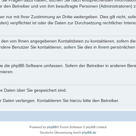
nn Sie Fragen dazu haben, suchen Sie nach entsprechenden Information
für den Betreiber und von ihm beauftragte Personen (Administratoren) z
r nur mit Ihrer Zustimmung an Dritte weitergeben. Dies gilt nicht, so
n) verpflichtet ist oder die Daten zur Durchsetzung rechtlicher Interes
r den von Ihnen angegebenen Kontaktdaten zu kontaktieren, sofern die
andere Benutzer Sie kontaktieren, sofern Sie dies in Ihrem persönlichen
, die die phpBB-Software umfassen. Sofern der Betreiber in anderen Be
rmieren.
he Daten über Sie gespeichert sind.
 Daten verlangen. Kontaktieren Sie hierzu bitte den Betreiber.
Powered by
phpBB
® Forum Software © phpBB Limited
Deutsche Übersetzung durch
phpBB.de