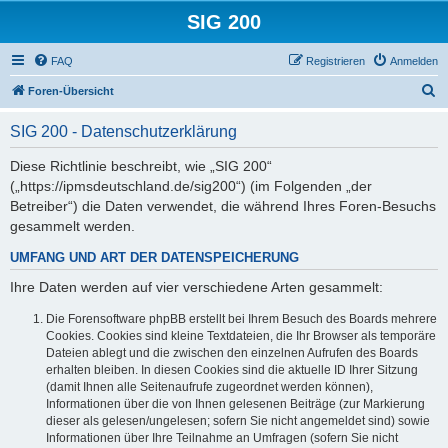
SIG 200
FAQ
Registrieren
Anmelden
S
Foren-Übersicht
u
SIG 200 - Datenschutzerklärung
c
h
Diese Richtlinie beschreibt, wie „SIG 200“
(„https://ipmsdeutschland.de/sig200“) (im Folgenden „der
e
Betreiber“) die Daten verwendet, die während Ihres Foren-Besuchs
gesammelt werden.
UMFANG UND ART DER DATENSPEICHERUNG
Ihre Daten werden auf vier verschiedene Arten gesammelt:
Die Forensoftware phpBB erstellt bei Ihrem Besuch des Boards mehrere
Cookies. Cookies sind kleine Textdateien, die Ihr Browser als temporäre
Dateien ablegt und die zwischen den einzelnen Aufrufen des Boards
erhalten bleiben. In diesen Cookies sind die aktuelle ID Ihrer Sitzung
(damit Ihnen alle Seitenaufrufe zugeordnet werden können),
Informationen über die von Ihnen gelesenen Beiträge (zur Markierung
dieser als gelesen/ungelesen; sofern Sie nicht angemeldet sind) sowie
Informationen über Ihre Teilnahme an Umfragen (sofern Sie nicht