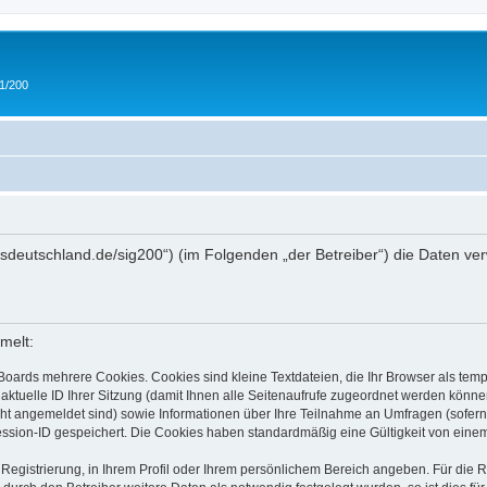
 1/200
/ipmsdeutschland.de/sig200“) (im Folgenden „der Betreiber“) die Daten
melt:
Boards mehrere Cookies. Cookies sind kleine Textdateien, die Ihr Browser als tem
 aktuelle ID Ihrer Sitzung (damit Ihnen alle Seitenaufrufe zugeordnet werden könne
cht angemeldet sind) sowie Informationen über Ihre Teilnahme an Umfragen (sofern
ession-ID gespeichert. Die Cookies haben standardmäßig eine Gültigkeit von einem 
 Registrierung, in Ihrem Profil oder Ihrem persönlichem Bereich angeben. Für die