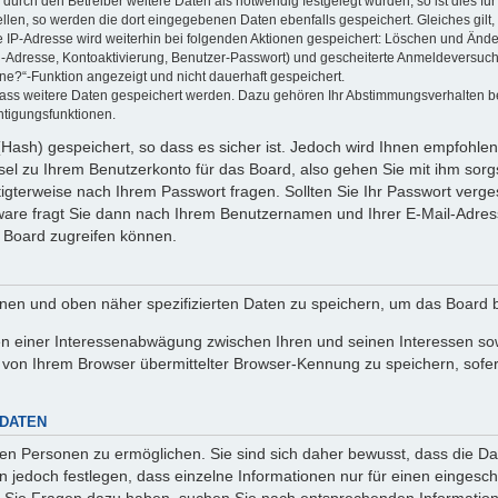
rch den Betreiber weitere Daten als notwendig festgelegt wurden, so ist dies für 
ellen, so werden die dort eingegebenen Daten ebenfalls gespeichert. Gleiches gilt
ie IP-Adresse wird weiterhin bei folgenden Aktionen gespeichert: Löschen und Änd
l-Adresse, Kontoaktivierung, Benutzer-Passwort) und gescheiterte Anmeldeversuch
ine?“-Funktion angezeigt und nicht dauerhaft gespeichert.
 dass weitere Daten gespeichert werden. Dazu gehören Ihr Abstimmungsverhalten b
htigungsfunktionen.
Hash) gespeichert, so dass es sicher ist. Jedoch wird Ihnen empfohlen,
el zu Ihrem Benutzerkonto für das Board, also gehen Sie mit ihm sorg
htigterweise nach Ihrem Passwort fragen. Sollten Sie Ihr Passwort verg
are fragt Sie dann nach Ihrem Benutzernamen und Ihrer E-Mail-Adres
 Board zugreifen können.
enen und oben näher spezifizierten Daten zu speichern, um das Board 
en einer Interessenabwägung zwischen Ihren und seinen Interessen sowi
von Ihrem Browser übermittelter Browser-Kennung zu speichern, sofer
 DATEN
n Personen zu ermöglichen. Sie sind sich daher bewusst, dass die Date
n jedoch festlegen, dass einzelne Informationen nur für einen eingeschr