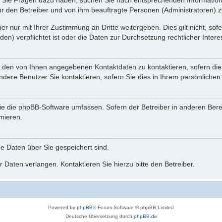
nn Sie Fragen dazu haben, suchen Sie nach entsprechenden Information
für den Betreiber und von ihm beauftragte Personen (Administratoren) z
r nur mit Ihrer Zustimmung an Dritte weitergeben. Dies gilt nicht, so
n) verpflichtet ist oder die Daten zur Durchsetzung rechtlicher Interes
r den von Ihnen angegebenen Kontaktdaten zu kontaktieren, sofern die
andere Benutzer Sie kontaktieren, sofern Sie dies in Ihrem persönlichen
, die die phpBB-Software umfassen. Sofern der Betreiber in anderen Be
rmieren.
he Daten über Sie gespeichert sind.
 Daten verlangen. Kontaktieren Sie hierzu bitte den Betreiber.
Powered by
phpBB
® Forum Software © phpBB Limited
Deutsche Übersetzung durch
phpBB.de