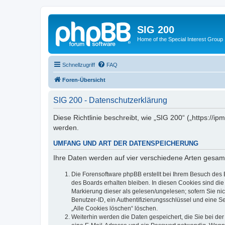
SIG 200
Home of the Special Interest Group
Schnellzugriff
FAQ
Foren-Übersicht
SIG 200 - Datenschutzerklärung
Diese Richtlinie beschreibt, wie „SIG 200“ („https:/
werden.
UMFANG UND ART DER DATENSPEICHERUNG
Ihre Daten werden auf vier verschiedene Arten gesam
Die Forensoftware phpBB erstellt bei Ihrem Besuch des 
des Boards erhalten bleiben. In diesen Cookies sind die
Markierung dieser als gelesen/ungelesen; sofern Sie ni
Benutzer-ID, ein Authentifizierungsschlüssel und eine S
„Alle Cookies löschen“ löschen.
Weiterhin werden die Daten gespeichert, die Sie bei der