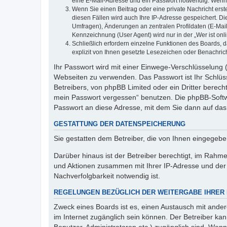
eine E-Mail-Adresse und ein Passwort notwendig. Wenn du
Wenn Sie einen Beitrag oder eine private Nachricht erst
diesen Fällen wird auch Ihre IP-Adresse gespeichert. D
Umfragen), Änderungen an zentralen Profildaten (E-Mai
Kennzeichnung (User Agent) wird nur in der „Wer ist onl
Schließlich erfordern einzelne Funktionen des Boards,
explizit von Ihnen gesetzte Lesezeichen oder Benachric
Ihr Passwort wird mit einer Einwege-Verschlüsselung (
Webseiten zu verwenden. Das Passwort ist Ihr Schlüss
Betreibers, von phpBB Limited oder ein Dritter berec
mein Passwort vergessen“ benutzen. Die phpBB-Softw
Passwort an diese Adresse, mit dem Sie dann auf das
GESTATTUNG DER DATENSPEICHERUNG
Sie gestatten dem Betreiber, die von Ihnen eingegeb
Darüber hinaus ist der Betreiber berechtigt, im Rahm
und Aktionen zusammen mit Ihrer IP-Adresse und der 
Nachverfolgbarkeit notwendig ist.
REGELUNGEN BEZÜGLICH DER WEITERGABE IHRER
Zweck eines Boards ist es, einen Austausch mit andere
im Internet zugänglich sein können. Der Betreiber kan