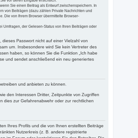
Sie vor deren Eingabe ersichtlich.
, wenn Sie einen Beitrag als Entwurf zwischenspeichern. In
ern von Beiträgen (dazu zählen Private Nachrichten und
e. Die von Ihrem Browser übermittelte Browser-
ei Umfragen, der Gelesen-Status von Ihren Beiträgen oder
 dieses Passwort nicht auf einer Vielzahl von
sam um. Insbesondere wird Sie kein Vertreter des
essen haben, so können Sie die Funktion „Ich habe
se und sendet anschließend ein neu generiertes
betreiben und anbieten zu können.
e den Interessen Dritter, Zeitpunkte von Zugriffen
n dies zur Gefahrenabwehr oder zur rechtlichen
n Ihres Profils und die von Ihnen erstellten Beiträge
änkten Nutzerkreis (z. B. andere registrierte