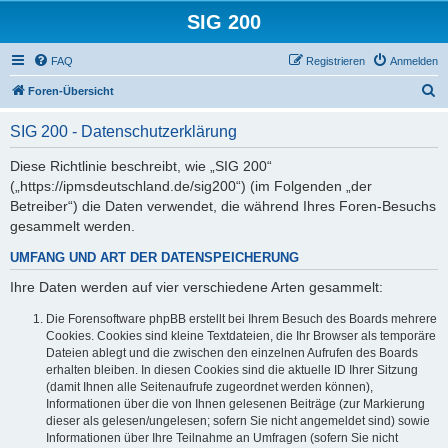
SIG 200
FAQ
Registrieren
Anmelden
S
Foren-Übersicht
u
SIG 200 - Datenschutzerklärung
c
h
Diese Richtlinie beschreibt, wie „SIG 200“
(„https://ipmsdeutschland.de/sig200“) (im Folgenden „der
e
Betreiber“) die Daten verwendet, die während Ihres Foren-Besuchs
gesammelt werden.
UMFANG UND ART DER DATENSPEICHERUNG
Ihre Daten werden auf vier verschiedene Arten gesammelt:
Die Forensoftware phpBB erstellt bei Ihrem Besuch des Boards mehrere
Cookies. Cookies sind kleine Textdateien, die Ihr Browser als temporäre
Dateien ablegt und die zwischen den einzelnen Aufrufen des Boards
erhalten bleiben. In diesen Cookies sind die aktuelle ID Ihrer Sitzung
(damit Ihnen alle Seitenaufrufe zugeordnet werden können),
Informationen über die von Ihnen gelesenen Beiträge (zur Markierung
dieser als gelesen/ungelesen; sofern Sie nicht angemeldet sind) sowie
Informationen über Ihre Teilnahme an Umfragen (sofern Sie nicht