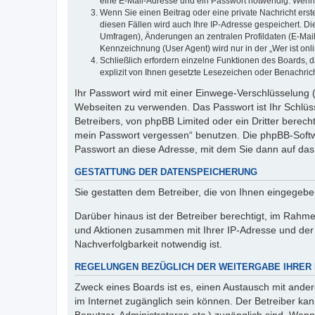
eine E-Mail-Adresse und ein Passwort notwendig. Wenn du
Wenn Sie einen Beitrag oder eine private Nachricht erst
diesen Fällen wird auch Ihre IP-Adresse gespeichert. D
Umfragen), Änderungen an zentralen Profildaten (E-Mai
Kennzeichnung (User Agent) wird nur in der „Wer ist onl
Schließlich erfordern einzelne Funktionen des Boards,
explizit von Ihnen gesetzte Lesezeichen oder Benachric
Ihr Passwort wird mit einer Einwege-Verschlüsselung (
Webseiten zu verwenden. Das Passwort ist Ihr Schlüss
Betreibers, von phpBB Limited oder ein Dritter berec
mein Passwort vergessen“ benutzen. Die phpBB-Softw
Passwort an diese Adresse, mit dem Sie dann auf das
GESTATTUNG DER DATENSPEICHERUNG
Sie gestatten dem Betreiber, die von Ihnen eingegeb
Darüber hinaus ist der Betreiber berechtigt, im Rahm
und Aktionen zusammen mit Ihrer IP-Adresse und der 
Nachverfolgbarkeit notwendig ist.
REGELUNGEN BEZÜGLICH DER WEITERGABE IHRER
Zweck eines Boards ist es, einen Austausch mit andere
im Internet zugänglich sein können. Der Betreiber kan