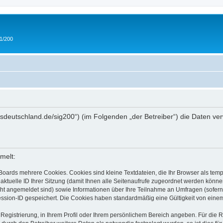
 1/200
/ipmsdeutschland.de/sig200“) (im Folgenden „der Betreiber“) die Daten
melt:
Boards mehrere Cookies. Cookies sind kleine Textdateien, die Ihr Browser als tem
 aktuelle ID Ihrer Sitzung (damit Ihnen alle Seitenaufrufe zugeordnet werden könne
cht angemeldet sind) sowie Informationen über Ihre Teilnahme an Umfragen (sofern
ession-ID gespeichert. Die Cookies haben standardmäßig eine Gültigkeit von einem 
 Registrierung, in Ihrem Profil oder Ihrem persönlichem Bereich angeben. Für die