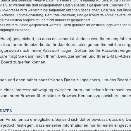
rch den Betreiber weitere Daten als notwendig festgelegt wurden, so ist dies für 
ellen, so werden die dort eingegebenen Daten ebenfalls gespeichert. Gleiches gilt
ie IP-Adresse wird weiterhin bei folgenden Aktionen gespeichert: Löschen und Änd
l-Adresse, Kontoaktivierung, Benutzer-Passwort) und gescheiterte Anmeldeversuch
ine?“-Funktion angezeigt und nicht dauerhaft gespeichert.
 dass weitere Daten gespeichert werden. Dazu gehören Ihr Abstimmungsverhalten b
htigungsfunktionen.
Hash) gespeichert, so dass es sicher ist. Jedoch wird Ihnen empfohlen,
el zu Ihrem Benutzerkonto für das Board, also gehen Sie mit ihm sorg
htigterweise nach Ihrem Passwort fragen. Sollten Sie Ihr Passwort verg
are fragt Sie dann nach Ihrem Benutzernamen und Ihrer E-Mail-Adres
 Board zugreifen können.
enen und oben näher spezifizierten Daten zu speichern, um das Board 
en einer Interessenabwägung zwischen Ihren und seinen Interessen sowi
von Ihrem Browser übermittelter Browser-Kennung zu speichern, sofer
 DATEN
n Personen zu ermöglichen. Sie sind sich daher bewusst, dass die Date
n jedoch festlegen, dass einzelne Informationen nur für einen eingeschr