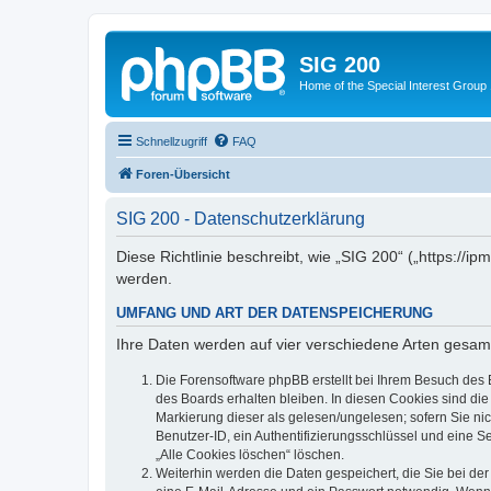
SIG 200
Home of the Special Interest Group
Schnellzugriff
FAQ
Foren-Übersicht
SIG 200 - Datenschutzerklärung
Diese Richtlinie beschreibt, wie „SIG 200“ („https:/
werden.
UMFANG UND ART DER DATENSPEICHERUNG
Ihre Daten werden auf vier verschiedene Arten gesam
Die Forensoftware phpBB erstellt bei Ihrem Besuch des 
des Boards erhalten bleiben. In diesen Cookies sind die
Markierung dieser als gelesen/ungelesen; sofern Sie ni
Benutzer-ID, ein Authentifizierungsschlüssel und eine S
„Alle Cookies löschen“ löschen.
Weiterhin werden die Daten gespeichert, die Sie bei der