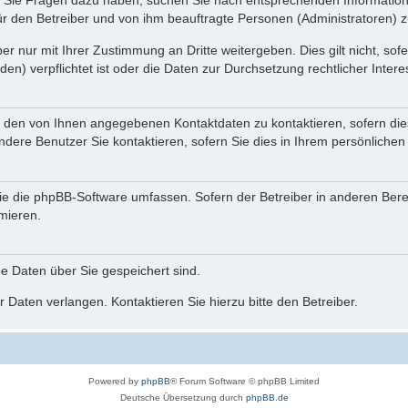
nn Sie Fragen dazu haben, suchen Sie nach entsprechenden Information
für den Betreiber und von ihm beauftragte Personen (Administratoren) z
r nur mit Ihrer Zustimmung an Dritte weitergeben. Dies gilt nicht, so
n) verpflichtet ist oder die Daten zur Durchsetzung rechtlicher Interes
r den von Ihnen angegebenen Kontaktdaten zu kontaktieren, sofern die
andere Benutzer Sie kontaktieren, sofern Sie dies in Ihrem persönlichen
, die die phpBB-Software umfassen. Sofern der Betreiber in anderen Be
rmieren.
he Daten über Sie gespeichert sind.
 Daten verlangen. Kontaktieren Sie hierzu bitte den Betreiber.
Powered by
phpBB
® Forum Software © phpBB Limited
Deutsche Übersetzung durch
phpBB.de