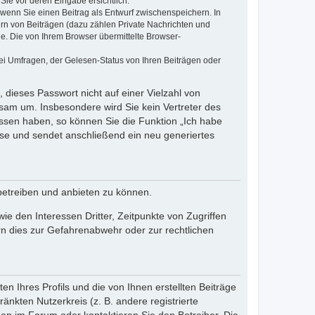
Sie vor deren Eingabe ersichtlich.
, wenn Sie einen Beitrag als Entwurf zwischenspeichern. In
ern von Beiträgen (dazu zählen Private Nachrichten und
e. Die von Ihrem Browser übermittelte Browser-
ei Umfragen, der Gelesen-Status von Ihren Beiträgen oder
 dieses Passwort nicht auf einer Vielzahl von
sam um. Insbesondere wird Sie kein Vertreter des
essen haben, so können Sie die Funktion „Ich habe
se und sendet anschließend ein neu generiertes
betreiben und anbieten zu können.
e den Interessen Dritter, Zeitpunkte von Zugriffen
n dies zur Gefahrenabwehr oder zur rechtlichen
n Ihres Profils und die von Ihnen erstellten Beiträge
änkten Nutzerkreis (z. B. andere registrierte