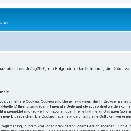
 1/200
/ipmsdeutschland.de/sig200“) (im Folgenden „der Betreiber“) die Daten
melt:
Boards mehrere Cookies. Cookies sind kleine Textdateien, die Ihr Browser als tem
 aktuelle ID Ihrer Sitzung (damit Ihnen alle Seitenaufrufe zugeordnet werden könne
cht angemeldet sind) sowie Informationen über Ihre Teilnahme an Umfragen (sofern
ession-ID gespeichert. Die Cookies haben standardmäßig eine Gültigkeit von einem 
 Registrierung, in Ihrem Profil oder Ihrem persönlichem Bereich angeben. Für die