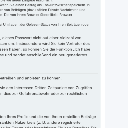
Sie vor deren Eingabe ersichtlich.
, wenn Sie einen Beitrag als Entwurf zwischenspeichern. In
ern von Beiträgen (dazu zählen Private Nachrichten und
e. Die von Ihrem Browser übermittelte Browser-
ei Umfragen, der Gelesen-Status von Ihren Beiträgen oder
 dieses Passwort nicht auf einer Vielzahl von
sam um. Insbesondere wird Sie kein Vertreter des
essen haben, so können Sie die Funktion „Ich habe
se und sendet anschließend ein neu generiertes
betreiben und anbieten zu können.
e den Interessen Dritter, Zeitpunkte von Zugriffen
n dies zur Gefahrenabwehr oder zur rechtlichen
n Ihres Profils und die von Ihnen erstellten Beiträge
änkten Nutzerkreis (z. B. andere registrierte