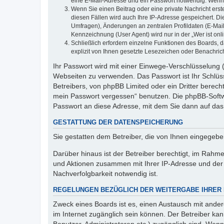
eine E-Mail-Adresse und ein Passwort notwendig. Wenn du
Wenn Sie einen Beitrag oder eine private Nachricht erst
diesen Fällen wird auch Ihre IP-Adresse gespeichert. D
Umfragen), Änderungen an zentralen Profildaten (E-Mai
Kennzeichnung (User Agent) wird nur in der „Wer ist onl
Schließlich erfordern einzelne Funktionen des Boards,
explizit von Ihnen gesetzte Lesezeichen oder Benachric
Ihr Passwort wird mit einer Einwege-Verschlüsselung (
Webseiten zu verwenden. Das Passwort ist Ihr Schlüss
Betreibers, von phpBB Limited oder ein Dritter berec
mein Passwort vergessen“ benutzen. Die phpBB-Softw
Passwort an diese Adresse, mit dem Sie dann auf das
GESTATTUNG DER DATENSPEICHERUNG
Sie gestatten dem Betreiber, die von Ihnen eingegeb
Darüber hinaus ist der Betreiber berechtigt, im Rahm
und Aktionen zusammen mit Ihrer IP-Adresse und der 
Nachverfolgbarkeit notwendig ist.
REGELUNGEN BEZÜGLICH DER WEITERGABE IHRER
Zweck eines Boards ist es, einen Austausch mit andere
im Internet zugänglich sein können. Der Betreiber kan