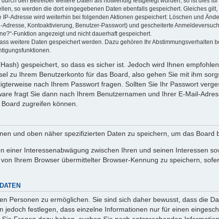
rch den Betreiber weitere Daten als notwendig festgelegt wurden, so ist dies für 
ellen, so werden die dort eingegebenen Daten ebenfalls gespeichert. Gleiches gilt
ie IP-Adresse wird weiterhin bei folgenden Aktionen gespeichert: Löschen und Änd
l-Adresse, Kontoaktivierung, Benutzer-Passwort) und gescheiterte Anmeldeversuch
ine?“-Funktion angezeigt und nicht dauerhaft gespeichert.
 dass weitere Daten gespeichert werden. Dazu gehören Ihr Abstimmungsverhalten b
htigungsfunktionen.
Hash) gespeichert, so dass es sicher ist. Jedoch wird Ihnen empfohlen,
el zu Ihrem Benutzerkonto für das Board, also gehen Sie mit ihm sorg
htigterweise nach Ihrem Passwort fragen. Sollten Sie Ihr Passwort verg
are fragt Sie dann nach Ihrem Benutzernamen und Ihrer E-Mail-Adres
 Board zugreifen können.
enen und oben näher spezifizierten Daten zu speichern, um das Board 
en einer Interessenabwägung zwischen Ihren und seinen Interessen sowi
von Ihrem Browser übermittelter Browser-Kennung zu speichern, sofer
 DATEN
n Personen zu ermöglichen. Sie sind sich daher bewusst, dass die Date
n jedoch festlegen, dass einzelne Informationen nur für einen eingeschr