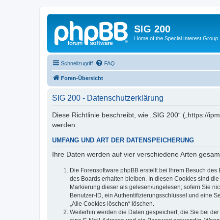
SIG 200
Home of the Special Interest Group
Schnellzugriff
FAQ
Foren-Übersicht
SIG 200 - Datenschutzerklärung
Diese Richtlinie beschreibt, wie „SIG 200“ („https:/
werden.
UMFANG UND ART DER DATENSPEICHERUNG
Ihre Daten werden auf vier verschiedene Arten gesam
Die Forensoftware phpBB erstellt bei Ihrem Besuch des 
des Boards erhalten bleiben. In diesen Cookies sind die
Markierung dieser als gelesen/ungelesen; sofern Sie ni
Benutzer-ID, ein Authentifizierungsschlüssel und eine S
„Alle Cookies löschen“ löschen.
Weiterhin werden die Daten gespeichert, die Sie bei der