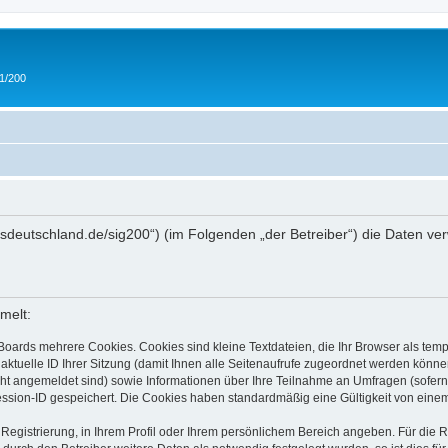
 1/200
/ipmsdeutschland.de/sig200“) (im Folgenden „der Betreiber“) die Daten
melt:
Boards mehrere Cookies. Cookies sind kleine Textdateien, die Ihr Browser als tem
 aktuelle ID Ihrer Sitzung (damit Ihnen alle Seitenaufrufe zugeordnet werden könne
cht angemeldet sind) sowie Informationen über Ihre Teilnahme an Umfragen (sofern
ession-ID gespeichert. Die Cookies haben standardmäßig eine Gültigkeit von einem 
 Registrierung, in Ihrem Profil oder Ihrem persönlichem Bereich angeben. Für die