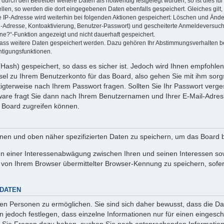
rch den Betreiber weitere Daten als notwendig festgelegt wurden, so ist dies für 
ellen, so werden die dort eingegebenen Daten ebenfalls gespeichert. Gleiches gilt
ie IP-Adresse wird weiterhin bei folgenden Aktionen gespeichert: Löschen und Änd
l-Adresse, Kontoaktivierung, Benutzer-Passwort) und gescheiterte Anmeldeversuch
ine?“-Funktion angezeigt und nicht dauerhaft gespeichert.
 dass weitere Daten gespeichert werden. Dazu gehören Ihr Abstimmungsverhalten b
htigungsfunktionen.
Hash) gespeichert, so dass es sicher ist. Jedoch wird Ihnen empfohlen,
el zu Ihrem Benutzerkonto für das Board, also gehen Sie mit ihm sorg
htigterweise nach Ihrem Passwort fragen. Sollten Sie Ihr Passwort verg
are fragt Sie dann nach Ihrem Benutzernamen und Ihrer E-Mail-Adres
 Board zugreifen können.
enen und oben näher spezifizierten Daten zu speichern, um das Board 
en einer Interessenabwägung zwischen Ihren und seinen Interessen sowi
von Ihrem Browser übermittelter Browser-Kennung zu speichern, sofer
 DATEN
n Personen zu ermöglichen. Sie sind sich daher bewusst, dass die Date
n jedoch festlegen, dass einzelne Informationen nur für einen eingeschr