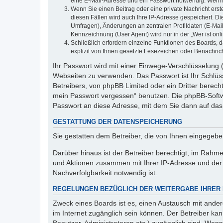
eine E-Mail-Adresse und ein Passwort notwendig. Wenn du
Wenn Sie einen Beitrag oder eine private Nachricht erst
diesen Fällen wird auch Ihre IP-Adresse gespeichert. D
Umfragen), Änderungen an zentralen Profildaten (E-Mai
Kennzeichnung (User Agent) wird nur in der „Wer ist onl
Schließlich erfordern einzelne Funktionen des Boards,
explizit von Ihnen gesetzte Lesezeichen oder Benachric
Ihr Passwort wird mit einer Einwege-Verschlüsselung (
Webseiten zu verwenden. Das Passwort ist Ihr Schlüss
Betreibers, von phpBB Limited oder ein Dritter berec
mein Passwort vergessen“ benutzen. Die phpBB-Softw
Passwort an diese Adresse, mit dem Sie dann auf das
GESTATTUNG DER DATENSPEICHERUNG
Sie gestatten dem Betreiber, die von Ihnen eingegeb
Darüber hinaus ist der Betreiber berechtigt, im Rahm
und Aktionen zusammen mit Ihrer IP-Adresse und der 
Nachverfolgbarkeit notwendig ist.
REGELUNGEN BEZÜGLICH DER WEITERGABE IHRER
Zweck eines Boards ist es, einen Austausch mit andere
im Internet zugänglich sein können. Der Betreiber kan