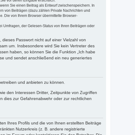
Sie vor deren Eingabe ersichtlich.
, wenn Sie einen Beitrag als Entwurf zwischenspeichern. In
ern von Beiträgen (dazu zählen Private Nachrichten und
e. Die von Ihrem Browser übermittelte Browser-
ei Umfragen, der Gelesen-Status von Ihren Beiträgen oder
 dieses Passwort nicht auf einer Vielzahl von
sam um. Insbesondere wird Sie kein Vertreter des
essen haben, so können Sie die Funktion „Ich habe
se und sendet anschließend ein neu generiertes
betreiben und anbieten zu können.
e den Interessen Dritter, Zeitpunkte von Zugriffen
n dies zur Gefahrenabwehr oder zur rechtlichen
n Ihres Profils und die von Ihnen erstellten Beiträge
änkten Nutzerkreis (z. B. andere registrierte