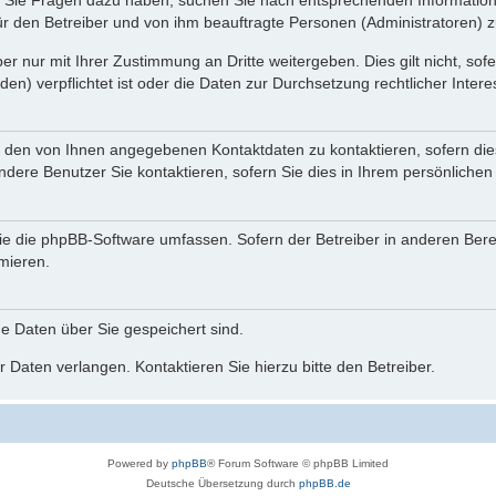
nn Sie Fragen dazu haben, suchen Sie nach entsprechenden Information
für den Betreiber und von ihm beauftragte Personen (Administratoren) z
r nur mit Ihrer Zustimmung an Dritte weitergeben. Dies gilt nicht, so
n) verpflichtet ist oder die Daten zur Durchsetzung rechtlicher Interes
r den von Ihnen angegebenen Kontaktdaten zu kontaktieren, sofern die
andere Benutzer Sie kontaktieren, sofern Sie dies in Ihrem persönlichen
, die die phpBB-Software umfassen. Sofern der Betreiber in anderen Be
rmieren.
he Daten über Sie gespeichert sind.
 Daten verlangen. Kontaktieren Sie hierzu bitte den Betreiber.
Powered by
phpBB
® Forum Software © phpBB Limited
Deutsche Übersetzung durch
phpBB.de