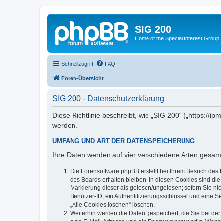
SIG 200
Home of the Special Interest Group
Schnellzugriff
FAQ
Foren-Übersicht
SIG 200 - Datenschutzerklärung
Diese Richtlinie beschreibt, wie „SIG 200“ („https:/
werden.
UMFANG UND ART DER DATENSPEICHERUNG
Ihre Daten werden auf vier verschiedene Arten gesam
Die Forensoftware phpBB erstellt bei Ihrem Besuch des 
des Boards erhalten bleiben. In diesen Cookies sind die
Markierung dieser als gelesen/ungelesen; sofern Sie ni
Benutzer-ID, ein Authentifizierungsschlüssel und eine S
„Alle Cookies löschen“ löschen.
Weiterhin werden die Daten gespeichert, die Sie bei der