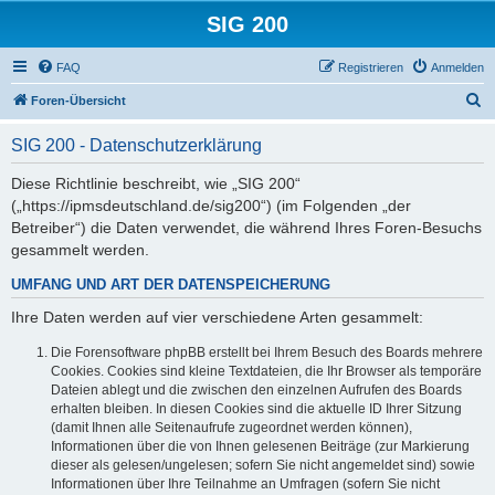
SIG 200
FAQ
Registrieren
Anmelden
S
Foren-Übersicht
u
SIG 200 - Datenschutzerklärung
c
h
Diese Richtlinie beschreibt, wie „SIG 200“
(„https://ipmsdeutschland.de/sig200“) (im Folgenden „der
e
Betreiber“) die Daten verwendet, die während Ihres Foren-Besuchs
gesammelt werden.
UMFANG UND ART DER DATENSPEICHERUNG
Ihre Daten werden auf vier verschiedene Arten gesammelt:
Die Forensoftware phpBB erstellt bei Ihrem Besuch des Boards mehrere
Cookies. Cookies sind kleine Textdateien, die Ihr Browser als temporäre
Dateien ablegt und die zwischen den einzelnen Aufrufen des Boards
erhalten bleiben. In diesen Cookies sind die aktuelle ID Ihrer Sitzung
(damit Ihnen alle Seitenaufrufe zugeordnet werden können),
Informationen über die von Ihnen gelesenen Beiträge (zur Markierung
dieser als gelesen/ungelesen; sofern Sie nicht angemeldet sind) sowie
Informationen über Ihre Teilnahme an Umfragen (sofern Sie nicht