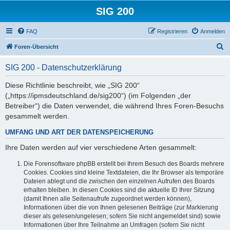
SIG 200
FAQ
Registrieren
Anmelden
S
Foren-Übersicht
u
SIG 200 - Datenschutzerklärung
c
h
Diese Richtlinie beschreibt, wie „SIG 200“
(„https://ipmsdeutschland.de/sig200“) (im Folgenden „der
e
Betreiber“) die Daten verwendet, die während Ihres Foren-Besuchs
gesammelt werden.
UMFANG UND ART DER DATENSPEICHERUNG
Ihre Daten werden auf vier verschiedene Arten gesammelt:
Die Forensoftware phpBB erstellt bei Ihrem Besuch des Boards mehrere
Cookies. Cookies sind kleine Textdateien, die Ihr Browser als temporäre
Dateien ablegt und die zwischen den einzelnen Aufrufen des Boards
erhalten bleiben. In diesen Cookies sind die aktuelle ID Ihrer Sitzung
(damit Ihnen alle Seitenaufrufe zugeordnet werden können),
Informationen über die von Ihnen gelesenen Beiträge (zur Markierung
dieser als gelesen/ungelesen; sofern Sie nicht angemeldet sind) sowie
Informationen über Ihre Teilnahme an Umfragen (sofern Sie nicht