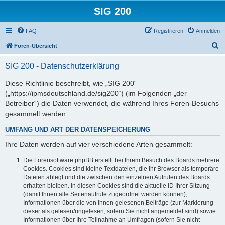
SIG 200
FAQ
Registrieren
Anmelden
S
Foren-Übersicht
u
SIG 200 - Datenschutzerklärung
c
h
Diese Richtlinie beschreibt, wie „SIG 200“
(„https://ipmsdeutschland.de/sig200“) (im Folgenden „der
e
Betreiber“) die Daten verwendet, die während Ihres Foren-Besuchs
gesammelt werden.
UMFANG UND ART DER DATENSPEICHERUNG
Ihre Daten werden auf vier verschiedene Arten gesammelt:
Die Forensoftware phpBB erstellt bei Ihrem Besuch des Boards mehrere
Cookies. Cookies sind kleine Textdateien, die Ihr Browser als temporäre
Dateien ablegt und die zwischen den einzelnen Aufrufen des Boards
erhalten bleiben. In diesen Cookies sind die aktuelle ID Ihrer Sitzung
(damit Ihnen alle Seitenaufrufe zugeordnet werden können),
Informationen über die von Ihnen gelesenen Beiträge (zur Markierung
dieser als gelesen/ungelesen; sofern Sie nicht angemeldet sind) sowie
Informationen über Ihre Teilnahme an Umfragen (sofern Sie nicht