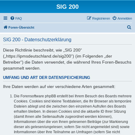
SIG 200
FAQ
Registrieren
Anmelden
S
Foren-Übersicht
u
SIG 200 - Datenschutzerklärung
c
h
Diese Richtlinie beschreibt, wie „SIG 200“
(„https://ipmsdeutschland.de/sig200“) (im Folgenden „der
e
Betreiber“) die Daten verwendet, die während Ihres Foren-Besuchs
gesammelt werden.
UMFANG UND ART DER DATENSPEICHERUNG
Ihre Daten werden auf vier verschiedene Arten gesammelt:
Die Forensoftware phpBB erstellt bei Ihrem Besuch des Boards mehrere
Cookies. Cookies sind kleine Textdateien, die Ihr Browser als temporäre
Dateien ablegt und die zwischen den einzelnen Aufrufen des Boards
erhalten bleiben. In diesen Cookies sind die aktuelle ID Ihrer Sitzung
(damit Ihnen alle Seitenaufrufe zugeordnet werden können),
Informationen über die von Ihnen gelesenen Beiträge (zur Markierung
dieser als gelesen/ungelesen; sofern Sie nicht angemeldet sind) sowie
Informationen über Ihre Teilnahme an Umfragen (sofern Sie nicht