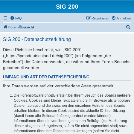
SIG 200
FAQ
Registrieren
Anmelden
S
Foren-Übersicht
u
SIG 200 - Datenschutzerklärung
c
h
Diese Richtlinie beschreibt, wie „SIG 200“
(„https://ipmsdeutschland.de/sig200“) (im Folgenden „der
e
Betreiber“) die Daten verwendet, die während Ihres Foren-Besuchs
gesammelt werden.
UMFANG UND ART DER DATENSPEICHERUNG
Ihre Daten werden auf vier verschiedene Arten gesammelt:
Die Forensoftware phpBB erstellt bei Ihrem Besuch des Boards mehrere
Cookies. Cookies sind kleine Textdateien, die Ihr Browser als temporäre
Dateien ablegt und die zwischen den einzelnen Aufrufen des Boards
erhalten bleiben. In diesen Cookies sind die aktuelle ID Ihrer Sitzung
(damit Ihnen alle Seitenaufrufe zugeordnet werden können),
Informationen über die von Ihnen gelesenen Beiträge (zur Markierung
dieser als gelesen/ungelesen; sofern Sie nicht angemeldet sind) sowie
Informationen über Ihre Teilnahme an Umfragen (sofern Sie nicht