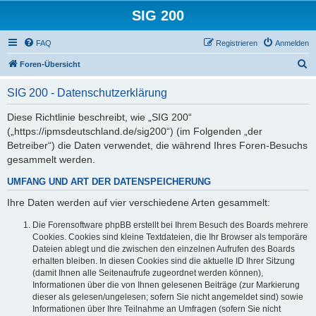
SIG 200
FAQ
Registrieren
Anmelden
S
Foren-Übersicht
u
SIG 200 - Datenschutzerklärung
c
h
Diese Richtlinie beschreibt, wie „SIG 200“
(„https://ipmsdeutschland.de/sig200“) (im Folgenden „der
e
Betreiber“) die Daten verwendet, die während Ihres Foren-Besuchs
gesammelt werden.
UMFANG UND ART DER DATENSPEICHERUNG
Ihre Daten werden auf vier verschiedene Arten gesammelt:
Die Forensoftware phpBB erstellt bei Ihrem Besuch des Boards mehrere
Cookies. Cookies sind kleine Textdateien, die Ihr Browser als temporäre
Dateien ablegt und die zwischen den einzelnen Aufrufen des Boards
erhalten bleiben. In diesen Cookies sind die aktuelle ID Ihrer Sitzung
(damit Ihnen alle Seitenaufrufe zugeordnet werden können),
Informationen über die von Ihnen gelesenen Beiträge (zur Markierung
dieser als gelesen/ungelesen; sofern Sie nicht angemeldet sind) sowie
Informationen über Ihre Teilnahme an Umfragen (sofern Sie nicht