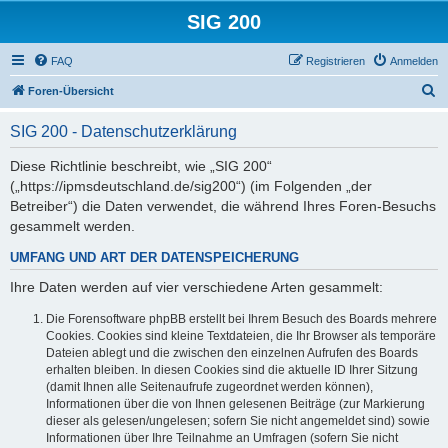
SIG 200
FAQ
Registrieren
Anmelden
S
Foren-Übersicht
u
SIG 200 - Datenschutzerklärung
c
h
Diese Richtlinie beschreibt, wie „SIG 200“
(„https://ipmsdeutschland.de/sig200“) (im Folgenden „der
e
Betreiber“) die Daten verwendet, die während Ihres Foren-Besuchs
gesammelt werden.
UMFANG UND ART DER DATENSPEICHERUNG
Ihre Daten werden auf vier verschiedene Arten gesammelt:
Die Forensoftware phpBB erstellt bei Ihrem Besuch des Boards mehrere
Cookies. Cookies sind kleine Textdateien, die Ihr Browser als temporäre
Dateien ablegt und die zwischen den einzelnen Aufrufen des Boards
erhalten bleiben. In diesen Cookies sind die aktuelle ID Ihrer Sitzung
(damit Ihnen alle Seitenaufrufe zugeordnet werden können),
Informationen über die von Ihnen gelesenen Beiträge (zur Markierung
dieser als gelesen/ungelesen; sofern Sie nicht angemeldet sind) sowie
Informationen über Ihre Teilnahme an Umfragen (sofern Sie nicht