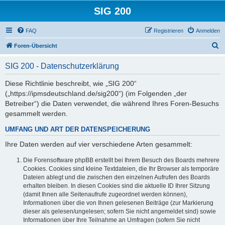
SIG 200
FAQ
Registrieren
Anmelden
S
Foren-Übersicht
u
SIG 200 - Datenschutzerklärung
c
h
Diese Richtlinie beschreibt, wie „SIG 200“
(„https://ipmsdeutschland.de/sig200“) (im Folgenden „der
e
Betreiber“) die Daten verwendet, die während Ihres Foren-Besuchs
gesammelt werden.
UMFANG UND ART DER DATENSPEICHERUNG
Ihre Daten werden auf vier verschiedene Arten gesammelt:
Die Forensoftware phpBB erstellt bei Ihrem Besuch des Boards mehrere
Cookies. Cookies sind kleine Textdateien, die Ihr Browser als temporäre
Dateien ablegt und die zwischen den einzelnen Aufrufen des Boards
erhalten bleiben. In diesen Cookies sind die aktuelle ID Ihrer Sitzung
(damit Ihnen alle Seitenaufrufe zugeordnet werden können),
Informationen über die von Ihnen gelesenen Beiträge (zur Markierung
dieser als gelesen/ungelesen; sofern Sie nicht angemeldet sind) sowie
Informationen über Ihre Teilnahme an Umfragen (sofern Sie nicht