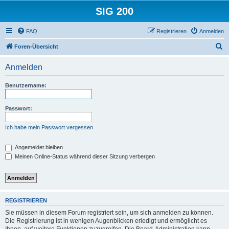
SIG 200
FAQ
Registrieren
Anmelden
S
Foren-Übersicht
u
Anmelden
c
h
Benutzername:
e
Passwort:
Ich habe mein Passwort vergessen
Angemeldet bleiben
Meinen Online-Status während dieser Sitzung verbergen
REGISTRIEREN
Sie müssen in diesem Forum registriert sein, um sich anmelden zu können.
Die Registrierung ist in wenigen Augenblicken erledigt und ermöglicht es
Ihnen, auf weitere Funktionen zuzugreifen. Die Board-Administration kann