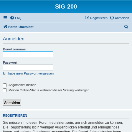
SIG 200
FAQ
Registrieren
Anmelden
S
Foren-Übersicht
u
Anmelden
c
h
Benutzername:
e
Passwort:
Ich habe mein Passwort vergessen
Angemeldet bleiben
Meinen Online-Status während dieser Sitzung verbergen
REGISTRIEREN
Sie müssen in diesem Forum registriert sein, um sich anmelden zu können.
Die Registrierung ist in wenigen Augenblicken erledigt und ermöglicht es
Ihnen, auf weitere Funktionen zuzugreifen. Die Board-Administration kann