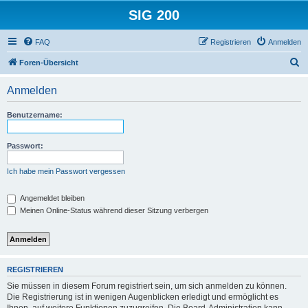
SIG 200
FAQ
Registrieren
Anmelden
S
Foren-Übersicht
u
Anmelden
c
h
Benutzername:
e
Passwort:
Ich habe mein Passwort vergessen
Angemeldet bleiben
Meinen Online-Status während dieser Sitzung verbergen
REGISTRIEREN
Sie müssen in diesem Forum registriert sein, um sich anmelden zu können.
Die Registrierung ist in wenigen Augenblicken erledigt und ermöglicht es
Ihnen, auf weitere Funktionen zuzugreifen. Die Board-Administration kann