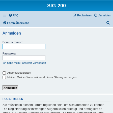
SIG 200
FAQ
Registrieren
Anmelden
S
Foren-Übersicht
u
Anmelden
c
h
Benutzername:
e
Passwort:
Ich habe mein Passwort vergessen
Angemeldet bleiben
Meinen Online-Status während dieser Sitzung verbergen
REGISTRIEREN
Sie müssen in diesem Forum registriert sein, um sich anmelden zu können.
Die Registrierung ist in wenigen Augenblicken erledigt und ermöglicht es
Ihnen, auf weitere Funktionen zuzugreifen. Die Board-Administration kann