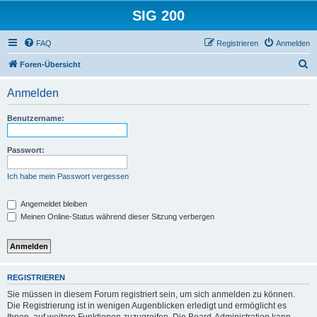
SIG 200
FAQ
Registrieren
Anmelden
S
Foren-Übersicht
u
Anmelden
c
h
Benutzername:
e
Passwort:
Ich habe mein Passwort vergessen
Angemeldet bleiben
Meinen Online-Status während dieser Sitzung verbergen
REGISTRIEREN
Sie müssen in diesem Forum registriert sein, um sich anmelden zu können.
Die Registrierung ist in wenigen Augenblicken erledigt und ermöglicht es
Ihnen, auf weitere Funktionen zuzugreifen. Die Board-Administration kann