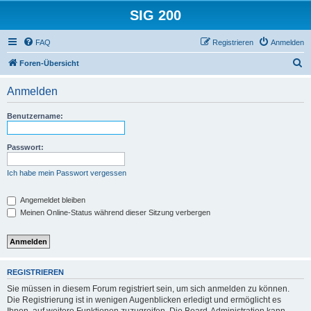
SIG 200
FAQ
Registrieren
Anmelden
S
Foren-Übersicht
u
Anmelden
c
h
Benutzername:
e
Passwort:
Ich habe mein Passwort vergessen
Angemeldet bleiben
Meinen Online-Status während dieser Sitzung verbergen
REGISTRIEREN
Sie müssen in diesem Forum registriert sein, um sich anmelden zu können.
Die Registrierung ist in wenigen Augenblicken erledigt und ermöglicht es
Ihnen, auf weitere Funktionen zuzugreifen. Die Board-Administration kann