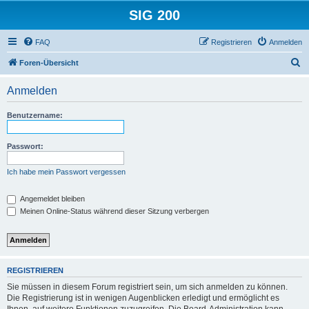
SIG 200
FAQ
Registrieren
Anmelden
S
Foren-Übersicht
u
Anmelden
c
h
Benutzername:
e
Passwort:
Ich habe mein Passwort vergessen
Angemeldet bleiben
Meinen Online-Status während dieser Sitzung verbergen
REGISTRIEREN
Sie müssen in diesem Forum registriert sein, um sich anmelden zu können.
Die Registrierung ist in wenigen Augenblicken erledigt und ermöglicht es
Ihnen, auf weitere Funktionen zuzugreifen. Die Board-Administration kann