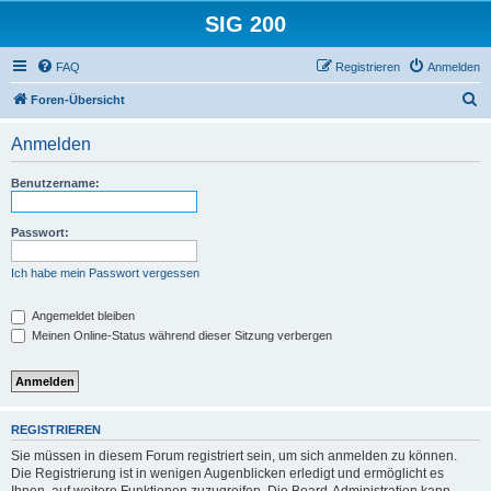
SIG 200
FAQ
Registrieren
Anmelden
S
Foren-Übersicht
u
Anmelden
c
h
Benutzername:
e
Passwort:
Ich habe mein Passwort vergessen
Angemeldet bleiben
Meinen Online-Status während dieser Sitzung verbergen
REGISTRIEREN
Sie müssen in diesem Forum registriert sein, um sich anmelden zu können.
Die Registrierung ist in wenigen Augenblicken erledigt und ermöglicht es
Ihnen, auf weitere Funktionen zuzugreifen. Die Board-Administration kann