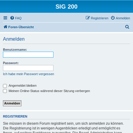
SIG 200
FAQ
Registrieren
Anmelden
S
Foren-Übersicht
u
Anmelden
c
h
Benutzername:
e
Passwort:
Ich habe mein Passwort vergessen
Angemeldet bleiben
Meinen Online-Status während dieser Sitzung verbergen
REGISTRIEREN
Sie müssen in diesem Forum registriert sein, um sich anmelden zu können.
Die Registrierung ist in wenigen Augenblicken erledigt und ermöglicht es
Ihnen, auf weitere Funktionen zuzugreifen. Die Board-Administration kann