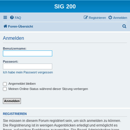
SIG 200
FAQ
Registrieren
Anmelden
S
Foren-Übersicht
u
Anmelden
c
h
Benutzername:
e
Passwort:
Ich habe mein Passwort vergessen
Angemeldet bleiben
Meinen Online-Status während dieser Sitzung verbergen
REGISTRIEREN
Sie müssen in diesem Forum registriert sein, um sich anmelden zu können.
Die Registrierung ist in wenigen Augenblicken erledigt und ermöglicht es
Ihnen, auf weitere Funktionen zuzugreifen. Die Board-Administration kann